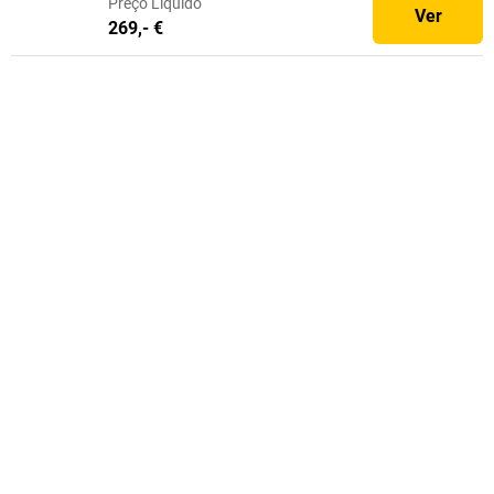
Preço
Líquido
Ver
269,- €