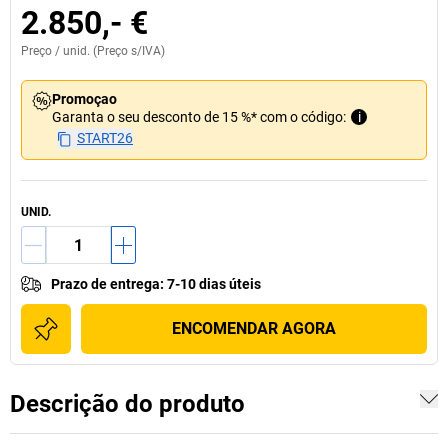
2.850,- €
Preço /
unid.
(Preço s/IVA)
Promoçao
Garanta o seu desconto de 15 %* com o código:
i
START26
UNID.
Prazo de entrega
:
7-10 dias úteis
ENCOMENDAR AGORA
Descrição do produto