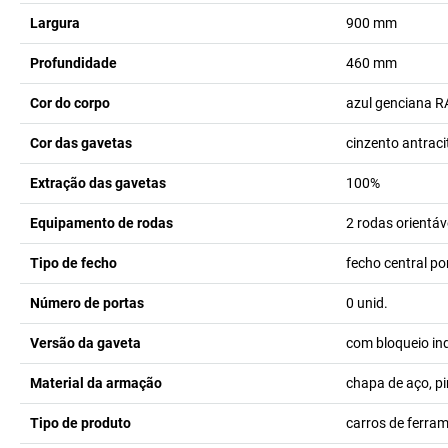
Largura
900
mm
Profundidade
460
mm
Cor do corpo
azul genciana 
Cor das gavetas
cinzento antrac
Extração das gavetas
100%
Equipamento de rodas
2 rodas orientáv
Tipo de fecho
fecho central po
Número de portas
0
unid.
Versão da gaveta
com bloqueio ind
Material da armação
chapa de aço, p
Tipo de produto
carros de ferra