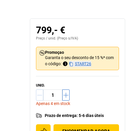
799,- €
Preço /
unid.
(Preço s/IVA)
Promoçao
Garanta o seu desconto de 15 %* com
o código:
i
START26
UNID.
Apenas 4 em stock
Prazo de entrega
:
5-6 dias úteis