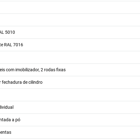
RAL 5010
ite RAL 7016
eis com imobilizador, 2 rodas fixas
r fechadura de cilindro
ividual
intada a pó
mentas