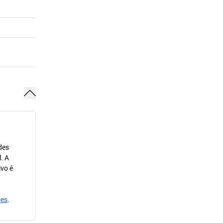
des
. A
ivo é
ões
.