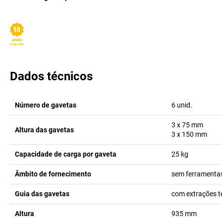
Dados técnicos
Número de gavetas
6
unid.
3 x 75
mm
Altura das gavetas
3 x 150
mm
Capacidade de carga por gaveta
25
kg
Âmbito de fornecimento
sem ferramenta
Guia das gavetas
com extrações t
Altura
935
mm