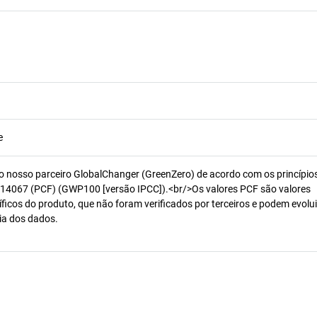
e
o nosso parceiro GlobalChanger (GreenZero) de acordo com os princípio
14067 (PCF) (GWP100 [versão IPCC]).<br/>Os valores PCF são valores
ficos do produto, que não foram verificados por terceiros e podem evolui
ia dos dados.