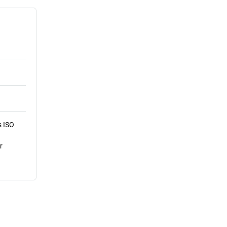
s ISO
r