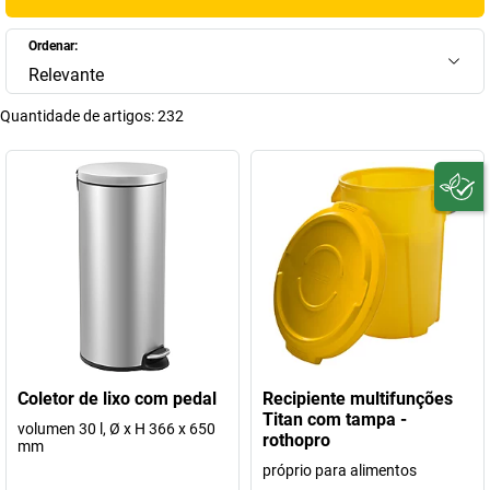
Ordenar:
Relevante
Quantidade de artigos:
232
Coletor de lixo com pedal
Recipiente multifunções
Titan com tampa -
volumen 30 l, Ø x H 366 x 650
rothopro
mm
próprio para alimentos