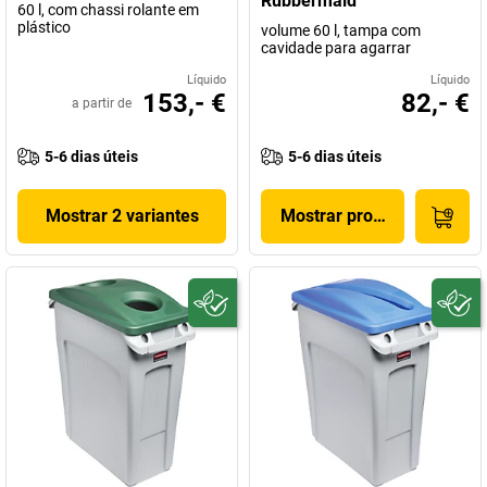
Rubbermaid
60 l, com chassi rolante em
plástico
volume 60 l, tampa com
cavidade para agarrar
Líquido
Líquido
153,- €
82,- €
a partir de
5-6 dias úteis
5-6 dias úteis
Mostrar 2 variantes
Mostrar produto