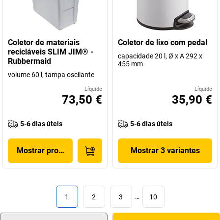
Coletor de materiais
Coletor de lixo com pedal
recicláveis SLIM JIM® -
capacidade 20 l, Ø x A 292 x
Rubbermaid
455 mm
volume 60 l, tampa oscilante
Líquido
Líquido
73,50 €
35,90 €
5-6 dias úteis
5-6 dias úteis
Mostrar produto
Mostrar 3 variantes
1
2
3
…
10