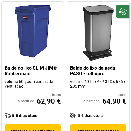
Balde do lixo SLIM JIM® -
Balde do lixo de pedal
Rubbermaid
PASO - rothopro
volume 60 l, com canais de
volume 40 l, LxAxP 353 x 676 x
ventilação
295 mm
Líquido
Líquido
62,90 €
64,90 €
a partir de
a partir de
5-6 dias úteis
5-6 dias úteis