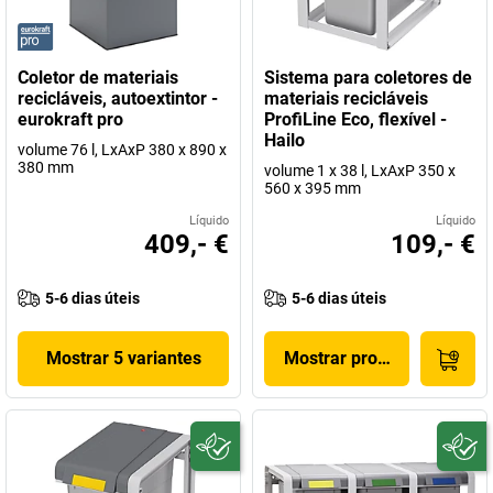
Coletor de materiais
Sistema para coletores de
recicláveis, autoextintor -
materiais recicláveis
eurokraft pro
ProfiLine Eco, flexível -
Hailo
volume 76 l, LxAxP 380 x 890 x
380 mm
volume 1 x 38 l, LxAxP 350 x
560 x 395 mm
Líquido
Líquido
409,- €
109,- €
5-6 dias úteis
5-6 dias úteis
Mostrar 5 variantes
Mostrar produto