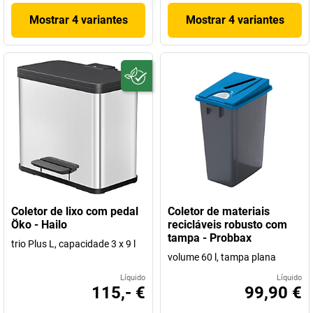
Mostrar 4 variantes
Mostrar 4 variantes
Coletor de lixo com pedal
Coletor de materiais
Öko - Hailo
recicláveis robusto com
tampa - Probbax
trio Plus L, capacidade 3 x 9 l
volume 60 l, tampa plana
Líquido
Líquido
115,- €
99,90 €