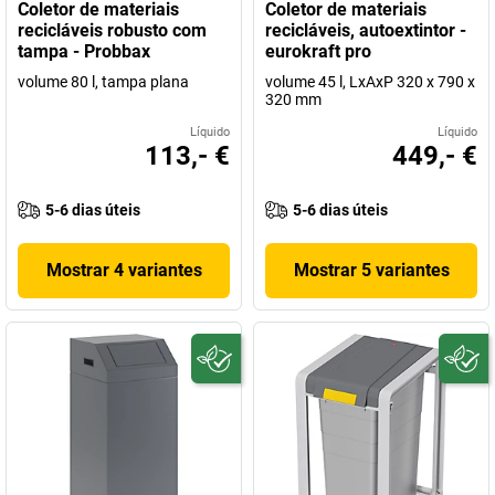
Coletor de materiais
Coletor de materiais
recicláveis robusto com
recicláveis, autoextintor -
tampa - Probbax
eurokraft pro
volume 80 l, tampa plana
volume 45 l, LxAxP 320 x 790 x
320 mm
Líquido
Líquido
113,- €
449,- €
5-6 dias úteis
5-6 dias úteis
Mostrar 4 variantes
Mostrar 5 variantes