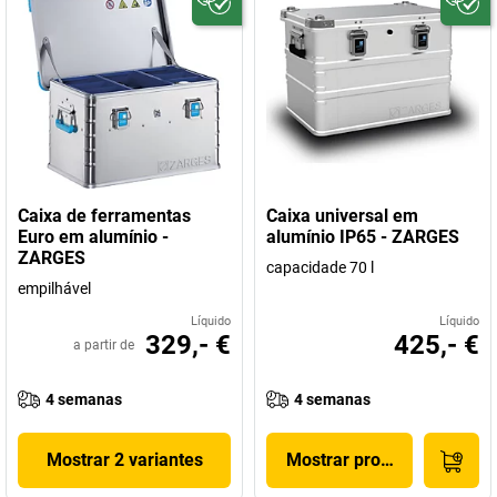
Caixa de ferramentas
Caixa universal em
Euro em alumínio -
alumínio IP65 - ZARGES
ZARGES
capacidade 70 l
empilhável
Líquido
Líquido
329,- €
425,- €
a partir de
4 semanas
4 semanas
Mostrar 2 variantes
Mostrar produto