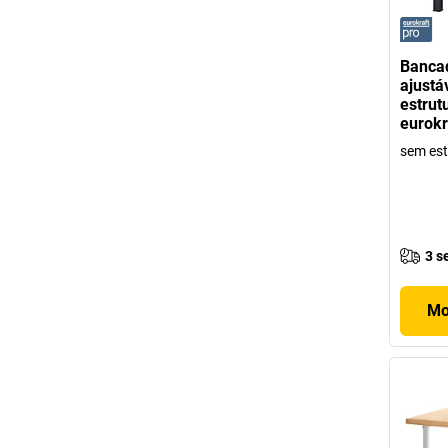
Bancad
ajustá
estrut
eurokr
sem est
3 s
Mo