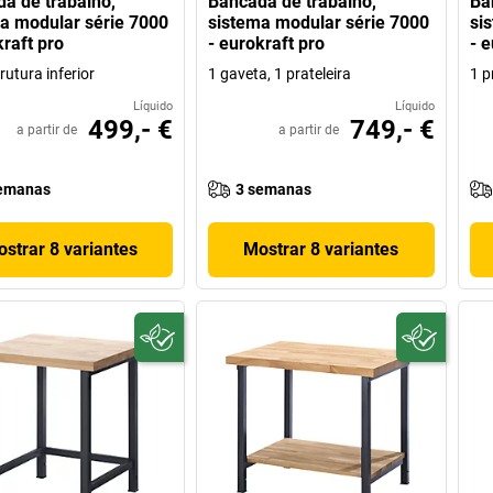
a de trabalho,
Bancada de trabalho,
Ba
a modular série 7000
sistema modular série 7000
si
kraft pro
- eurokraft pro
- e
rutura inferior
1 gaveta, 1 prateleira
1 p
Líquido
Líquido
499,- €
749,- €
a partir de
a partir de
emanas
3 semanas
strar 8 variantes
Mostrar 8 variantes