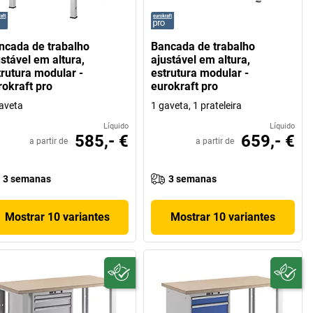
ncada de trabalho
Bancada de trabalho
ustável em altura,
ajustável em altura,
trutura modular -
estrutura modular -
rokraft pro
eurokraft pro
aveta
1 gaveta, 1 prateleira
Líquido
Líquido
585,- €
659,- €
a partir de
a partir de
3 semanas
3 semanas
Mostrar 10 variantes
Mostrar 10 variantes