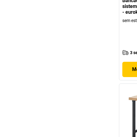
Bancad
sistem
- euro
sem est
3 s
Mo