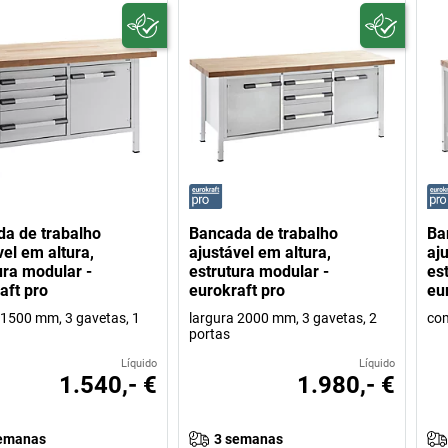
a de trabalho
Bancada de trabalho
Ba
vel em altura,
ajustável em altura,
aj
ura modular -
estrutura modular -
es
aft pro
eurokraft pro
eu
 1500 mm, 3 gavetas, 1
largura 2000 mm, 3 gavetas, 2
co
portas
Líquido
Líquido
1.540,- €
1.980,- €
emanas
3 semanas