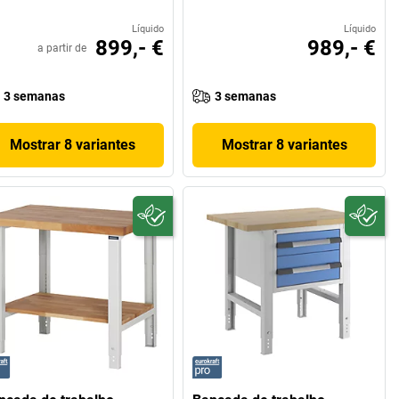
Líquido
Líquido
899,- €
989,- €
a partir de
3 semanas
3 semanas
Mostrar 8 variantes
Mostrar 8 variantes