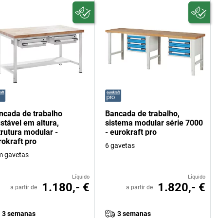
ncada de trabalho
Bancada de trabalho,
ustável em altura,
sistema modular série 7000
trutura modular -
- eurokraft pro
rokraft pro
6 gavetas
m gavetas
Líquido
Líquido
1.180,- €
1.820,- €
a partir de
a partir de
3 semanas
3 semanas