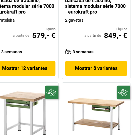
ncada de trabalho,
Bancada de trabalho,
stema modular série 7000
sistema modular série 7000
urokraft pro
- eurokraft pro
rateleira
2 gavetas
Líquido
Líquido
579,- €
849,- €
a partir de
a partir de
3 semanas
3 semanas
Mostrar 12 variantes
Mostrar 8 variantes