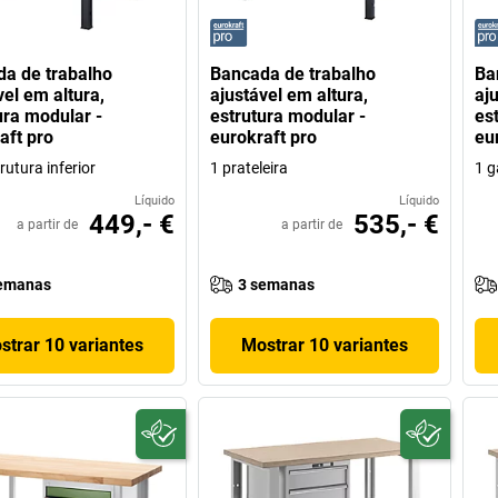
a de trabalho
Bancada de trabalho
Ba
vel em altura,
ajustável em altura,
aj
ura modular -
estrutura modular -
es
aft pro
eurokraft pro
eu
rutura inferior
1 prateleira
1 g
Líquido
Líquido
449,- €
535,- €
a partir de
a partir de
emanas
3 semanas
strar 10 variantes
Mostrar 10 variantes