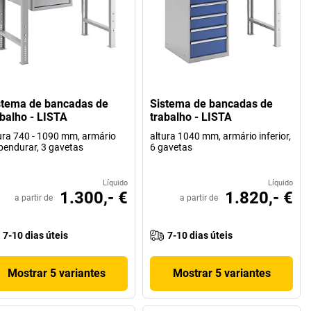
stema de bancadas de
Sistema de bancadas de
abalho - LISTA
trabalho - LISTA
ura 740 - 1090 mm, armário
altura 1040 mm, armário inferior,
pendurar, 3 gavetas
6 gavetas
Líquido
Líquido
1.300,- €
1.820,- €
a partir de
a partir de
7-10 dias úteis
7-10 dias úteis
Mostrar 5 variantes
Mostrar 5 variantes