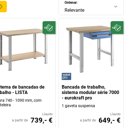
Ordenar:
Relevante
stema de bancadas de
Bancada de trabalho,
abalho - LISTA
sistema modular série 7000
- eurokraft pro
ura 740 - 1090 mm, com
teleira
1 gaveta suspensa
Líquido
Líquido
739,- €
649,- €
a partir de
a partir de