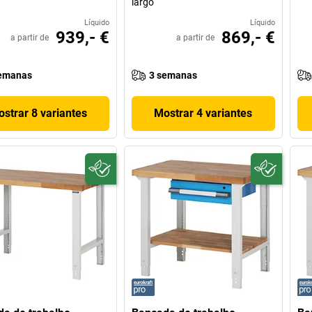
largo
Líquido
Líquido
939,- €
869,- €
a partir de
a partir de
emanas
3 semanas
strar 8 variantes
Mostrar 4 variantes