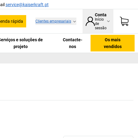
ail
service@kaiserkraft.pt
Conta
Início
enda rápida
Clientes empresariais
de
sessão
Serviços e soluções de
Contacte-
Os mais
projeto
nos
vendidos