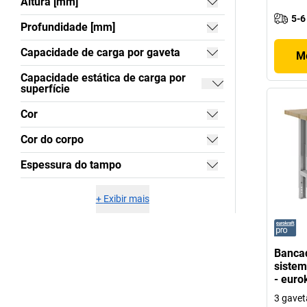
Altura [mm]
5-6
Profundidade [mm]
Capacidade de carga por gaveta
Mo
Capacidade estática de carga por
superfície
Cor
Cor do corpo
Espessura do tampo
+
Exibir mais
Bancad
sistem
- euro
3 gavet