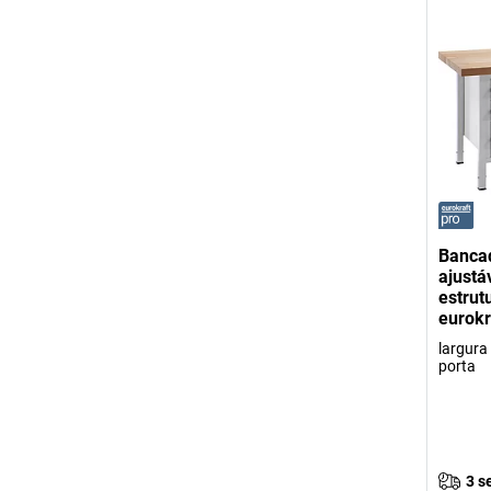
Bancad
ajustá
estrut
eurokr
largura
porta
3 s