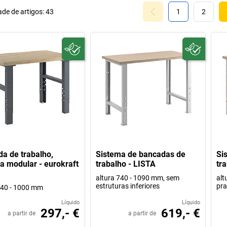
de de artigos:
43
1
2
a de trabalho,
Sistema de bancadas de
Si
a modular - eurokraft
trabalho - LISTA
tr
altura 740 - 1090 mm, sem
alt
estruturas inferiores
pra
740 - 1000 mm
Líquido
Líquido
297,- €
619,- €
a partir de
a partir de