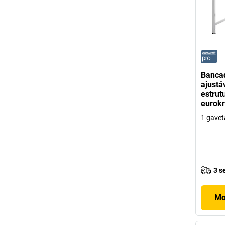
Bancad
ajustá
estrut
eurokr
1 gavet
3 s
Mo