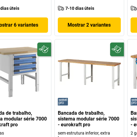
 dias úteis
7-10 dias úteis
strar 6 variantes
Mostrar 2 variantes
a de trabalho,
Bancada de trabalho,
Ba
a modular série 7000
sistema modular série 7000
si
kraft pro
- eurokraft pro
- e
as
sem estrutura inferior, extra
2 