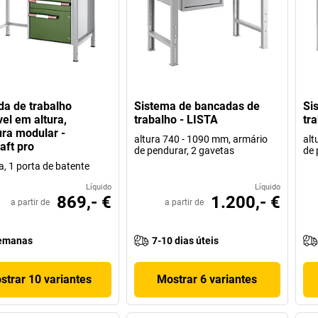
a de trabalho
Sistema de bancadas de
Si
vel em altura,
trabalho - LISTA
tr
ura modular -
altura 740 - 1090 mm, armário
alt
aft pro
de pendurar, 2 gavetas
de 
a, 1 porta de batente
Líquido
Líquido
869,- €
1.200,- €
a partir de
a partir de
emanas
7-10 dias úteis
strar 10 variantes
Mostrar 6 variantes