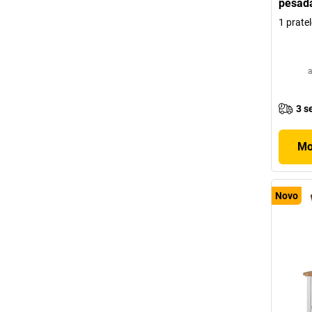
pesada
1 pratel
a
3 s
Mo
Novo