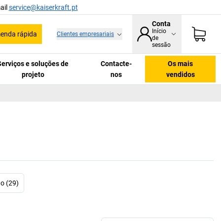
ail
service@kaiserkraft.pt
Conta
Início
enda rápida
Clientes empresariais
de
sessão
Serviços e soluções de
Contacte-
Os mais
projeto
nos
vendidos
o (29)