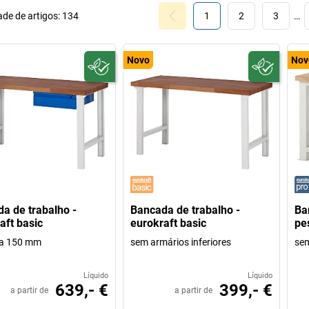
de de artigos:
134
1
2
3
…
Novo
Nov
a de trabalho -
Bancada de trabalho -
Ba
aft basic
eurokraft basic
pe
ta 150 mm
sem armários inferiores
sem
Líquido
Líquido
639,- €
399,- €
a partir de
a partir de