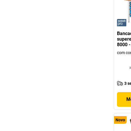
Bancad
supere
8000 -
com con
a
3 s
Mo
Novo