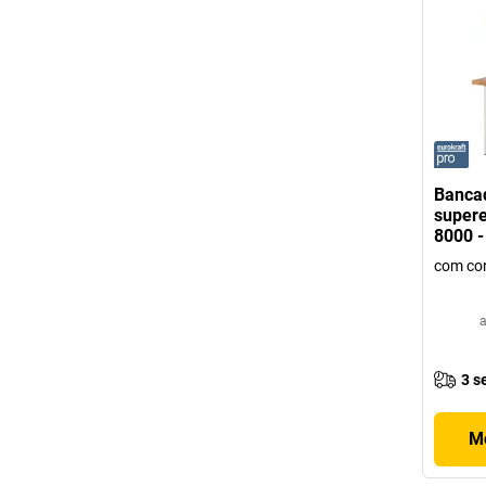
Bancad
supere
8000 -
com con
a
3 s
Mo