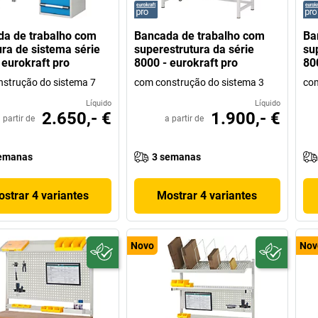
a de trabalho com
Bancada de trabalho com
Ba
ura de sistema série
superestrutura da série
su
 eurokraft pro
8000 - eurokraft pro
80
strução do sistema 7
com construção do sistema 3
com
Líquido
Líquido
2.650,- €
1.900,- €
 partir de
a partir de
emanas
3 semanas
strar 4 variantes
Mostrar 4 variantes
Novo
Nov