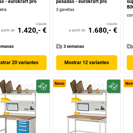
s - eurokraft pro
pesadas - eurokraft pro
su
80
eira
3 gavetas
com
Líquido
Líquido
1.420,- €
1.680,- €
 partir de
a partir de
emanas
3 semanas
strar 20 variantes
Mostrar 12 variantes
Novo
Nov