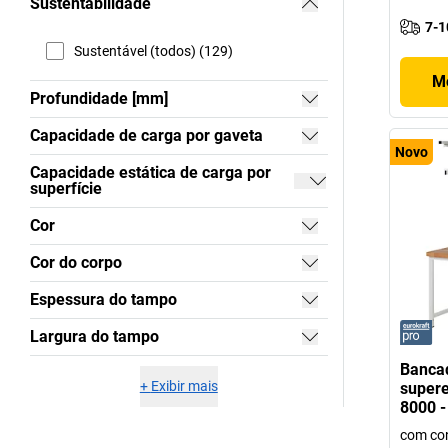
Sustentabilidade
7-1
Sustentável (todos) (129)
Mo
Profundidade [mm]
Capacidade de carga por gaveta
Novo
Capacidade estática de carga por
superfície
Cor
Cor do corpo
Espessura do tampo
Largura do tampo
Bancad
+
Exibir mais
supere
8000 -
com con