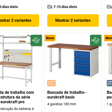
0 dias úteis
7-10 dias úteis
strar 2 variantes
Mostrar 2 variantes
Novo
Nov
a de trabalho com
Bancada de trabalho -
Ba
strutura da série
eurokraft basic
pe
 eurokraft pro
4 gavetas 180 mm
1 g
strução do sistema 4