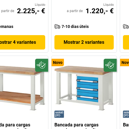
Líquido
Líquido
2.225,- €
1.220,- €
 partir de
a partir de
emanas
7-10 dias úteis
strar 4 variantes
Mostrar 2 variantes
Novo
Nov
a para cargas
Bancada para cargas
Ba