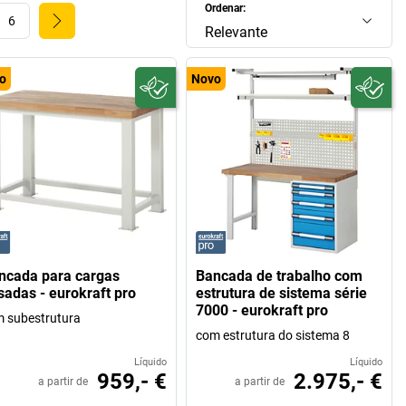
Ordenar:
6
Relevante
o
Novo
ncada para cargas
Bancada de trabalho com
sadas - eurokraft pro
estrutura de sistema série
7000 - eurokraft pro
 subestrutura
com estrutura do sistema 8
Líquido
Líquido
959,- €
2.975,- €
a partir de
a partir de