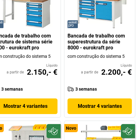
ncada de trabalho com
Bancada de trabalho com
trutura de sistema série
superestrutura da série
00 - eurokraft pro
8000 - eurokraft pro
 construção do sistema 5
com construção do sistema 5
Líquido
Líquido
2.150,- €
2.200,- €
a partir de
a partir de
3 semanas
3 semanas
Mostrar 4 variantes
Mostrar 4 variantes
o
Novo