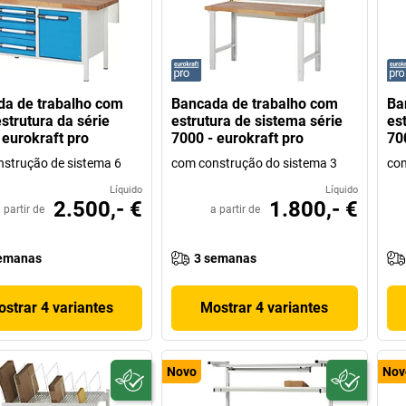
a de trabalho com
Bancada de trabalho com
Ba
strutura da série
estrutura de sistema série
es
 eurokraft pro
7000 - eurokraft pro
70
strução de sistema 6
com construção do sistema 3
com
Líquido
Líquido
2.500,- €
1.800,- €
 partir de
a partir de
emanas
3 semanas
strar 4 variantes
Mostrar 4 variantes
Novo
Nov