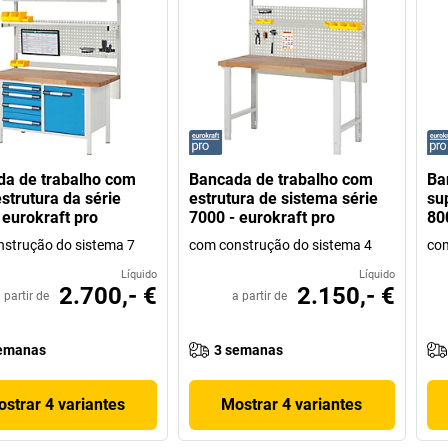
a de trabalho com
Bancada de trabalho com
Ba
strutura da série
estrutura de sistema série
su
 eurokraft pro
7000 - eurokraft pro
80
strução do sistema 7
com construção do sistema 4
com
Líquido
Líquido
2.700,- €
2.150,- €
 partir de
a partir de
emanas
3 semanas
strar 4 variantes
Mostrar 4 variantes