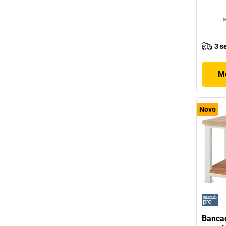
a
3 s
Mo
Novo
Bancad