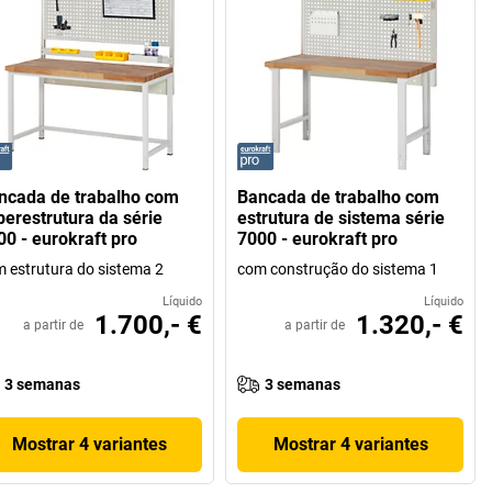
ncada de trabalho com
Bancada de trabalho com
perestrutura da série
estrutura de sistema série
00 - eurokraft pro
7000 - eurokraft pro
 estrutura do sistema 2
com construção do sistema 1
Líquido
Líquido
1.700,- €
1.320,- €
a partir de
a partir de
3 semanas
3 semanas
Mostrar 4 variantes
Mostrar 4 variantes