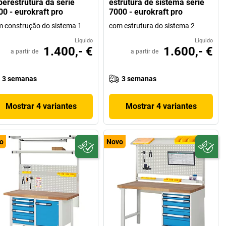
perestrutura da série
estrutura de sistema série
00 - eurokraft pro
7000 - eurokraft pro
 construção do sistema 1
com estrutura do sistema 2
Líquido
Líquido
1.400,- €
1.600,- €
a partir de
a partir de
3 semanas
3 semanas
Mostrar 4 variantes
Mostrar 4 variantes
o
Novo