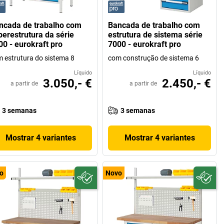
ncada de trabalho com
Bancada de trabalho com
perestrutura da série
estrutura de sistema série
00 - eurokraft pro
7000 - eurokraft pro
 estrutura do sistema 8
com construção de sistema 6
Líquido
Líquido
3.050,- €
2.450,- €
a partir de
a partir de
3 semanas
3 semanas
Mostrar 4 variantes
Mostrar 4 variantes
o
Novo