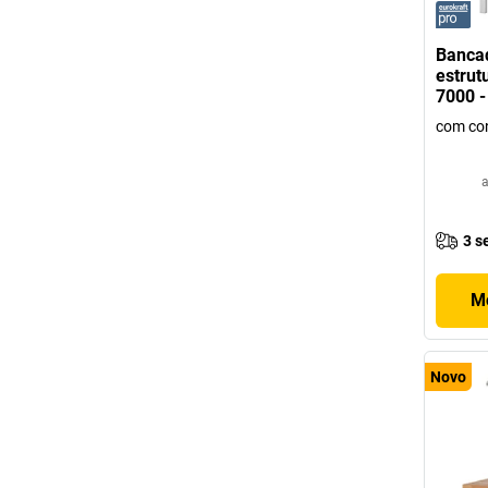
Bancad
estrut
7000 -
com con
a
3 s
Mo
Novo