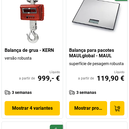
Balança de grua - KERN
Balança para pacotes
MAULglobal - MAUL
versão robusta
superfície de pesagem robusta
Líquido
Líquido
999,- €
119,90 €
a partir de
a partir de
3 semanas
3 semanas
Mostrar 4 variantes
Mostrar produto