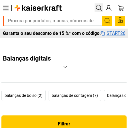
Pesquis
START26
Garanta o seu desconto de 15 %* com o código:
Balanças digitais
balanças de bolso (2)
balanças de contagem (7)
balanças de
Filtrar