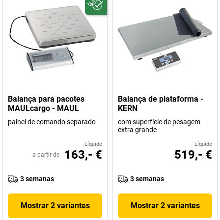
Balança para pacotes
Balança de plataforma -
MAULcargo - MAUL
KERN
painel de comando separado
com superfície de pesagem
extra grande
Líquido
Líquido
163,- €
519,- €
a partir de
3 semanas
3 semanas
Mostrar 2 variantes
Mostrar 2 variantes