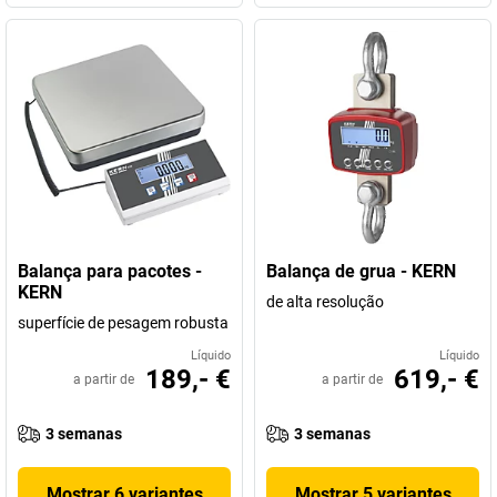
Balança para pacotes -
Balança de grua - KERN
KERN
de alta resolução
superfície de pesagem robusta
Líquido
Líquido
189,- €
619,- €
a partir de
a partir de
3 semanas
3 semanas
Mostrar 6 variantes
Mostrar 5 variantes