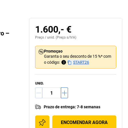
1.600,- €
ro –
Preço /
unid.
(Preço s/IVA)
Promoçao
Garanta o seu desconto de 15 %* com
o código:
i
START26
UNID.
Prazo de entrega
:
7-8 semanas
ENCOMENDAR AGORA