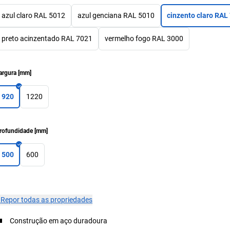
azul claro RAL 5012
azul genciana RAL 5010
cinzento claro RAL
preto acinzentado RAL 7021
vermelho fogo RAL 3000
argura
[
mm
]
920
1220
rofundidade
[
mm
]
500
600
×
Repor todas as propriedades
Construção em aço duradoura