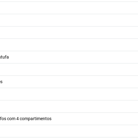
stufa
es
ifos com 4 compartimentos