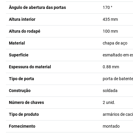
Ângulo de abertura das portas
170
°
Altura interior
435
mm
Altura do rodapé
100
mm
Material
chapa de aço
Superfície
esmaltado em e
Espessura do material
0.88
mm
Tipo de porta
porta de batent
Construção
soldada
Número de chaves
2
unid.
Tipo de produto
armários de cac
Fornecimento
montado