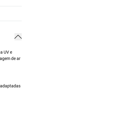
 a UV e
sagem de ar
s adaptadas