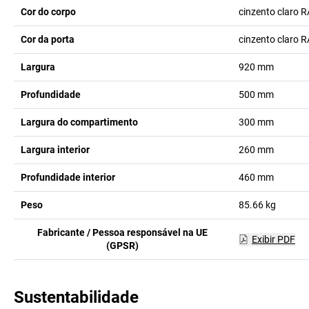
Cor do corpo
cinzento claro 
Cor da porta
cinzento claro 
Largura
920
mm
Profundidade
500
mm
Largura do compartimento
300
mm
Largura interior
260
mm
Profundidade interior
460
mm
Peso
85.66
kg
Fabricante / Pessoa responsável na UE
Exibir PDF
(GPSR)
Sustentabilidade