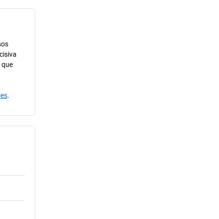
sos
cisiva
m que
ões
.