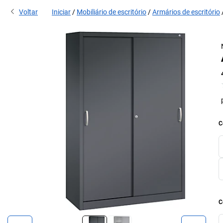
Voltar
Iniciar
Mobiliário de escritório
Armários de escritório
C
C