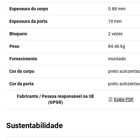
Espessura do corpo
0.88
mm
Espessura da porta
19
mm
Bloqueio
2 vezes
Peso
84.46
kg
Fornecimento
montado
Cor do corpo
preto acinzent
Cor da porta
preto acinzent
Fabricante / Pessoa responsável na UE
Exibir PDF
(GPSR)
Sustentabilidade