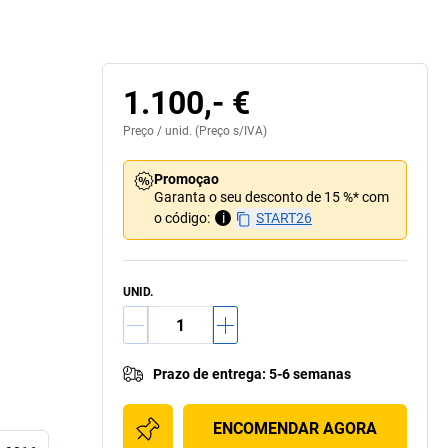
1.100,- €
Preço /
unid.
(Preço s/IVA)
Promoçao
Garanta o seu desconto de 15 %* com
o código:
i
START26
UNID.
Prazo de entrega
:
5-6 semanas
ENCOMENDAR AGORA