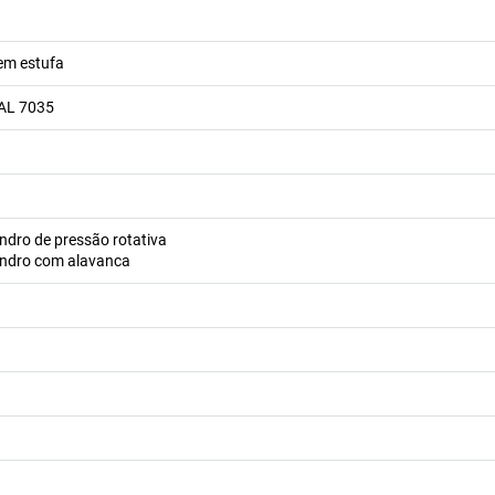
em estufa
RAL 7035
indro de pressão rotativa
lindro com alavanca