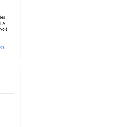
des
. A
ivo é
ões
.