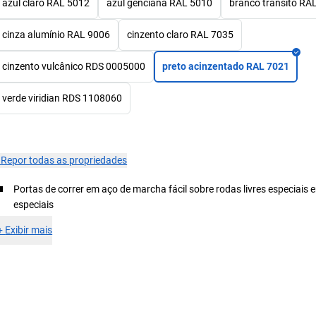
azul claro RAL 5012
azul genciana RAL 5010
branco trânsito RA
cinza alumínio RAL 9006
cinzento claro RAL 7035
cinzento vulcânico RDS 0005000
preto acinzentado RAL 7021
verde viridian RDS 1108060
×
Repor todas as propriedades
Portas de correr em aço de marcha fácil sobre rodas livres especiais 
especiais
+
Exibir mais