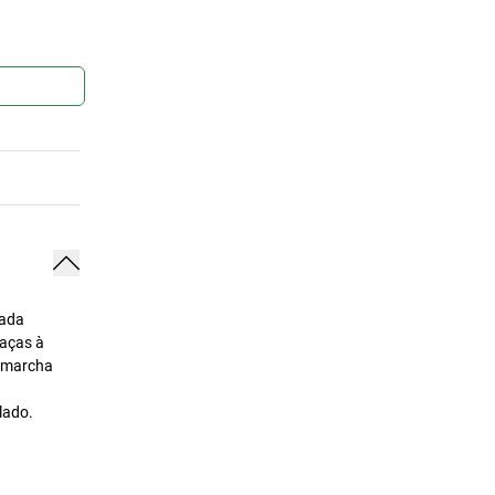
vada
raças à
e marcha
lado.