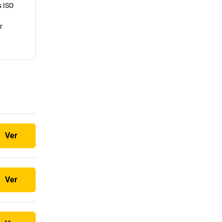
s ISO
r
Ver
Ver