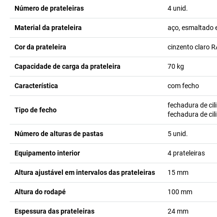
Número de prateleiras
4
unid.
Material da prateleira
aço, esmaltado 
Cor da prateleira
cinzento claro 
Capacidade de carga da prateleira
70
kg
Característica
com fecho
fechadura de cil
Tipo de fecho
fechadura de ci
Número de alturas de pastas
5
unid.
Equipamento interior
4 prateleiras
Altura ajustável em intervalos das prateleiras
15
mm
Altura do rodapé
100
mm
Espessura das prateleiras
24
mm