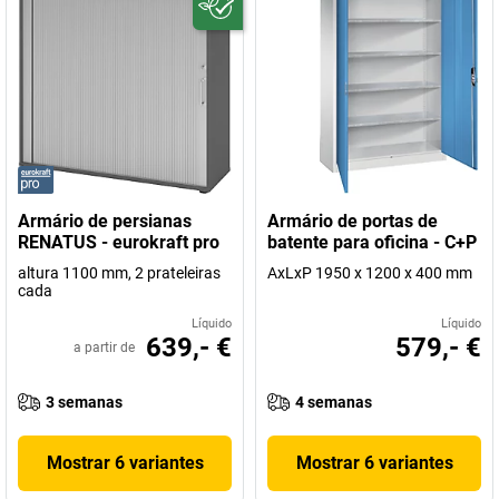
Armário de persianas
Armário de portas de
RENATUS - eurokraft pro
batente para oficina - C+P
altura 1100 mm, 2 prateleiras
AxLxP 1950 x 1200 x 400 mm
cada
Líquido
Líquido
639,- €
579,- €
a partir de
3 semanas
4 semanas
Mostrar 6 variantes
Mostrar 6 variantes