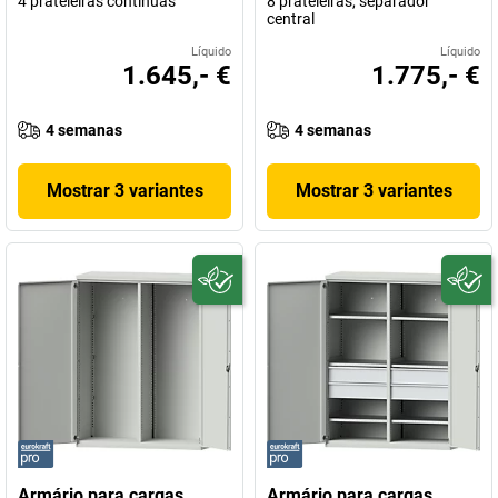
4 prateleiras contínuas
8 prateleiras, separador
central
Líquido
Líquido
1.645,- €
1.775,- €
4 semanas
4 semanas
Mostrar 3 variantes
Mostrar 3 variantes
Armário para cargas
Armário para cargas