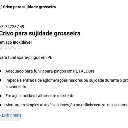
Crivo para sujidade grosseira
Nº: 747287 49
Crivo para sujidade grosseira
em aço inoxidável
para funil apara-pingos em PE
Adequado para funil apara-pingos em PE FALCON
Impede a entrada de aglomerações maiores ou sujidade durante o pr
enchimento
Em aço inoxidável altamente resistente
Montagem simples através da inserção no orifício central de escoam
+
Exibir mais