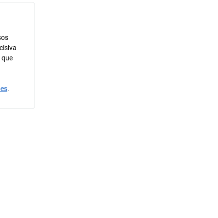
sos
cisiva
m que
ões
.