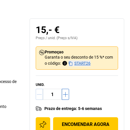
15,- €
Preço /
unid.
(Preço s/IVA)
Promoçao
Garanta o seu desconto de 15 %* com
o código:
i
START26
ocesso de
UNID.
ento
Prazo de entrega
:
5-6 semanas
ENCOMENDAR AGORA