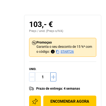
103,- €
Preço /
unid.
(Preço s/IVA)
Promoçao
Garanta o seu desconto de 15 %* com
o código:
i
START26
UNID.
Prazo de entrega
:
4 semanas
ENCOMENDAR AGORA