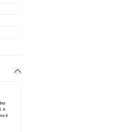
des
. A
ivo é