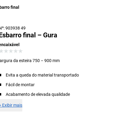
barro final
Nº: 903938 49
Esbarro final – Gura
encaixável
largura da esteira 750 – 900 mm
Evita a queda do material transportado
Fácil de montar
Acabamento de elevada qualidade
+
Exibir mais