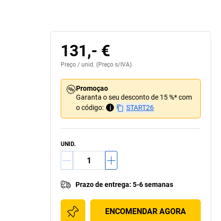
131,- €
Preço /
unid.
(Preço s/IVA)
Promoçao
Garanta o seu desconto de 15 %* com
o código:
i
START26
UNID.
Prazo de entrega
:
5-6 semanas
ENCOMENDAR AGORA