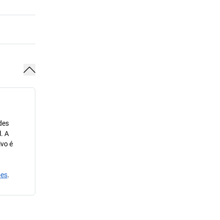
des
. A
ivo é
ões
.