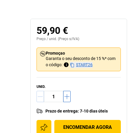
59,90 €
Preço /
unid.
(Preço s/IVA)
Promoçao
Garanta o seu desconto de 15 %* com
o código:
i
START26
UNID.
Prazo de entrega
:
7-10 dias úteis
ENCOMENDAR AGORA