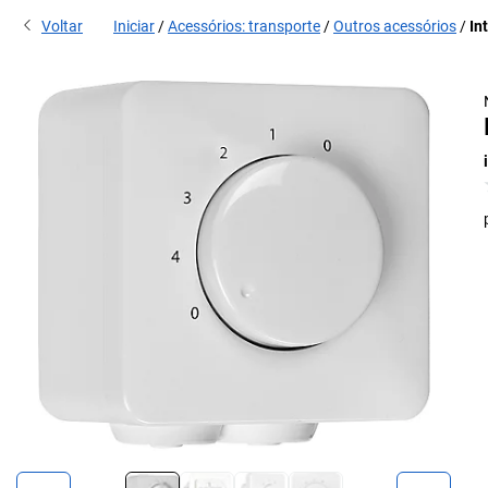
Voltar
Iniciar
Acessórios: transporte
Outros acessórios
In