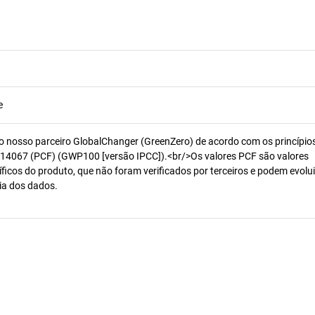
e
o nosso parceiro GlobalChanger (GreenZero) de acordo com os princípio
14067 (PCF) (GWP100 [versão IPCC]).<br/>Os valores PCF são valores
ficos do produto, que não foram verificados por terceiros e podem evolui
ia dos dados.