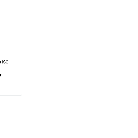
s ISO
r