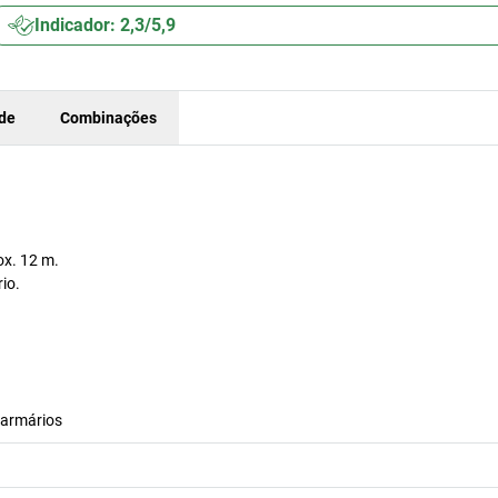
Indicador: 2,3/5,9
ade
Combinações
ox. 12 m.
io.
 armários