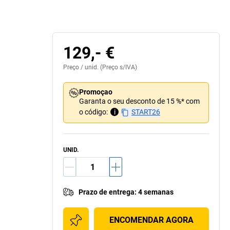
129,- €
Preço /
unid.
(Preço s/IVA)
Promoçao
Garanta o seu desconto de 15 %* com
o código:
i
START26
UNID.
Prazo de entrega
:
4 semanas
ENCOMENDAR AGORA