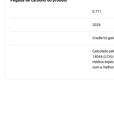
Pegada de carbono do produto
0.711
2026
Cradle-to-gat
Calculado pel
14044 (LCA)/
médios especí
com a melhor