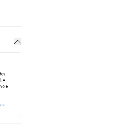
des
. A
ivo é
ões
.