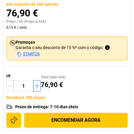
em conjunto de 500 apenas
76,90 €
Preço /
UE
(Preço s/IVA)
0,15 €
/
unid.
Promoçao
Garanta o seu desconto de 15 %* com o código:
i
START26
UE
Total (sem IVA)
76,90 €
Receberá 500 peças
Prazo de entrega
:
7-10 dias úteis
ENCOMENDAR AGORA