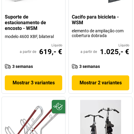
Suporte de
Cacifo para bicicleta -
estacionamento de
WSM
encosto - WSM
elemento de ampliação com
cobertura dobrada
modelo 4600 XBF, bilateral
Líquido
Líquido
619,- €
1.025,- €
a partir de
a partir de
3 semanas
3 semanas
Mostrar 3 variantes
Mostrar 2 variantes