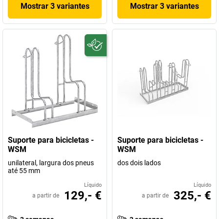
Mostrar 3 variantes
Mostrar 3 variantes
Suporte para bicicletas -
Suporte para bicicletas -
WSM
WSM
unilateral, largura dos pneus
dos dois lados
até 55 mm
Líquido
Líquido
129,- €
325,- €
a partir de
a partir de