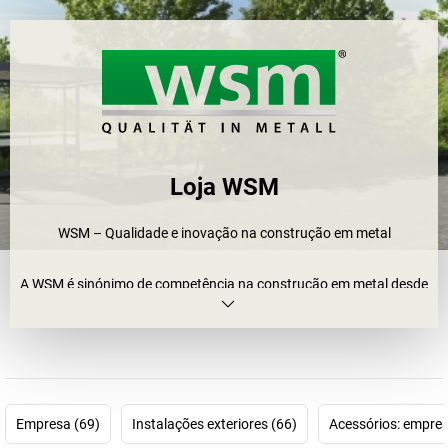
Loja WSM
WSM – Qualidade e inovação na construção em metal
A WSM é sinónimo de competência na construção em metal desde
1958. A nossa gama inclui sistemas modulares móveis,
coberturas, estacionamentos para bicicletas, abrigos para
veículos e sistemas de informação – certificados, duradouros e
com um design intemporal.
Somos um parceiro fiável para indústrias, municípios, empresas
Empresa (69)
Instalações exteriores (66)
Acessórios: empres
de transportes, desenvolvedores de projetos e construtores