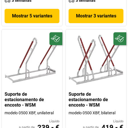
3 semanas
3 semanas
Mostrar 5 variantes
Mostrar 3 variantes
Suporte de
Suporte de
estacionamento de
estacionamento de
encosto - WSM
encosto - WSM
modelo 0500 XBF, unilateral
modelo 0500 XBF, bilateral
Líquido
Líquido
239,- €
419,- €
a partir de
a partir de