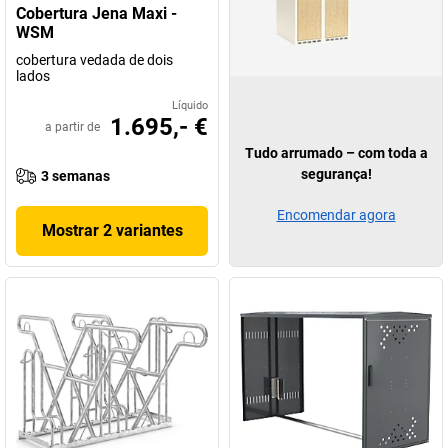
Cobertura Jena Maxi -
WSM
cobertura vedada de dois
lados
Líquido
1.695,- €
a partir de
Tudo arrumado – com toda a
segurança!
3 semanas
Encomendar agora
Mostrar 2 variantes