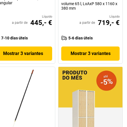
angular
volume 65 l, LxAxP 580 x 1160 x
380 mm
Líquido
Líquido
445,- €
719,- €
a partir de
a partir de
7-10 dias úteis
5-6 dias úteis
Mostrar 3 variantes
Mostrar 3 variantes