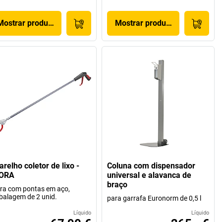
Mostrar produto
Mostrar produto
relho coletor de lixo -
Coluna com dispensador
ORA
universal e alavanca de
braço
ra com pontas em aço,
alagem de 2 unid.
para garrafa Euronorm de 0,5 l
Líquido
Líquido