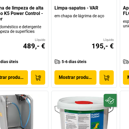
a de limpeza de alta
Limpa-sapatos - VAR
Apa
o K5 Power Control -
FL
em chapa de lágrima de aço
er
esp
uni
t doméstico e detergente
mpeza de superfícies
Líquido
Líquido
489,- €
195,- €
 dias úteis
5-6 dias úteis
rar produto
Mostrar produto