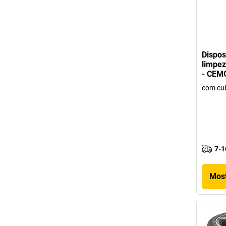
Dispos
limpe
- CEM
com cub
7-1
Most