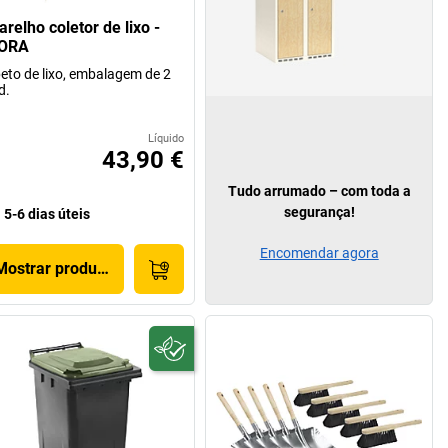
relho coletor de lixo -
ORA
eto de lixo, embalagem de 2
d.
Líquido
43,90 €
Tudo arrumado – com toda a
segurança!
5-6 dias úteis
Encomendar agora
Mostrar produto