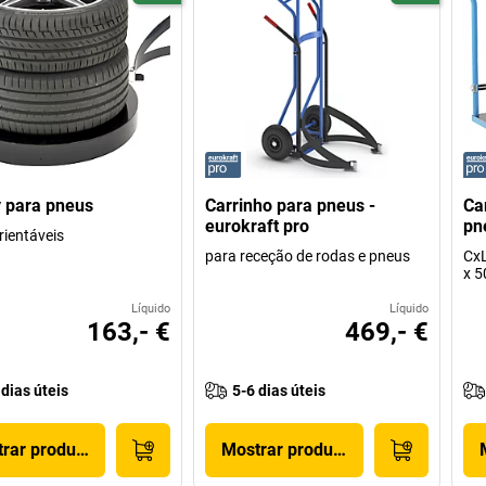
y para pneus
Carrinho para pneus -
Ca
eurokraft pro
pn
rientáveis
para receção de rodas e pneus
CxL
x 
Líquido
Líquido
163,- €
469,- €
 dias úteis
5-6 dias úteis
rar produto
Mostrar produto