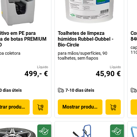
itivo em PE para
Toalhetes de limpeza
Co
za de botas PREMIUM
húmidos Rubbel-Dubbel -
84
O
Bio-Circle
cap
11
a coletora
para mãos/superfícies, 90
toalhetes, sem fiapos
Líquido
Líquido
499,- €
45,90 €
0 dias úteis
7-10 dias úteis
rar produto
Mostrar produto