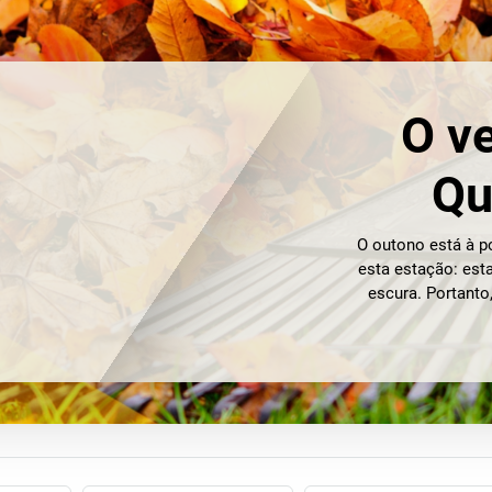
O ve
Qu
O outono está à p
esta estação: est
escura. Portanto
hibernação e 
pequenas. Comece 