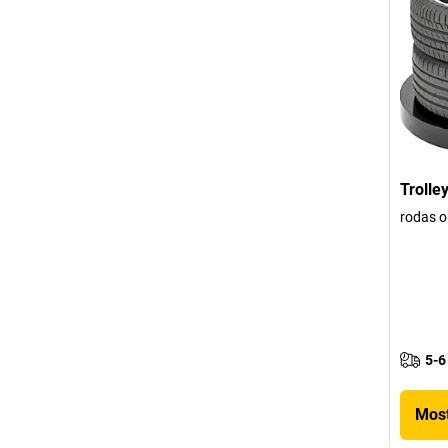
Trolle
rodas o
5-6
Most