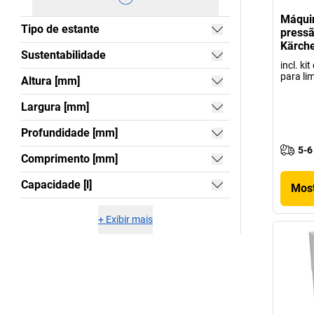
Máquin
Tipo de estante
pressã
Kärch
Sustentabilidade
incl. ki
para li
Altura [mm]
Largura [mm]
Profundidade [mm]
5-6
Comprimento [mm]
Capacidade [l]
Most
+
Exibir mais