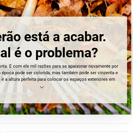
rão está a acabar.
al é o problema?
orta. E com ele mil razões para se apaixonar novamente por
a época pode ser colorida, mas também pode ser cinzenta e
, é a altura perfeita para colocar os espaços exteriores em
refrescar espaços interiores, incluindo cantos e peças
a trabalhar no projeto “O fascínio do outono” – funciona!