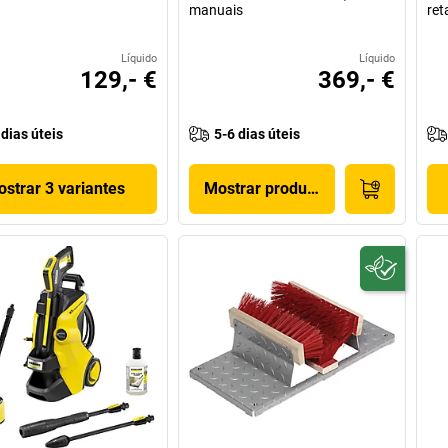
manuais
ret
Líquido
Líquido
129,- €
369,- €
 dias úteis
5-6 dias úteis
strar 3 variantes
Mostrar produto