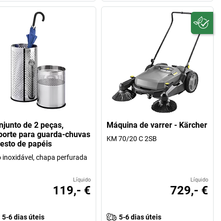
njunto de 2 peças,
Máquina de varrer - Kärcher
porte para guarda-chuvas
KM 70/20 C 2SB
cesto de papéis
 inoxidável, chapa perfurada
Líquido
Líquido
119,- €
729,- €
5-6 dias úteis
5-6 dias úteis