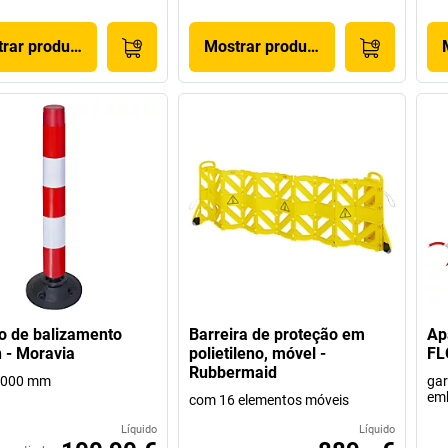
rar produto
Mostrar produto
ro de balizamento
Barreira de proteção em
Apa
n - Moravia
polietileno, móvel -
FL
Rubbermaid
 1000 mm
gar
emb
com 16 elementos móveis
Líquido
Líquido