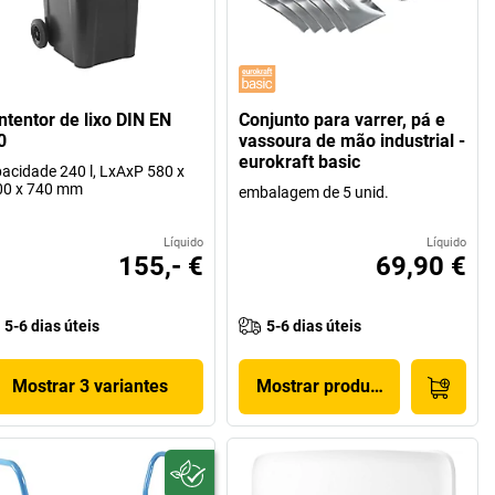
ntentor de lixo DIN EN
Conjunto para varrer, pá e
0
vassoura de mão industrial -
eurokraft basic
acidade 240 l, LxAxP 580 x
00 x 740 mm
embalagem de 5 unid.
Líquido
Líquido
155,- €
69,90 €
5-6 dias úteis
5-6 dias úteis
Mostrar 3 variantes
Mostrar produto