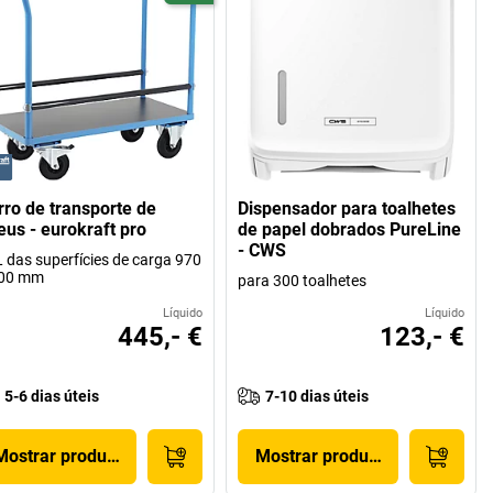
rro de transporte de
Dispensador para toalhetes
eus - eurokraft pro
de papel dobrados PureLine
- CWS
 das superfícies de carga 970
500 mm
para 300 toalhetes
Líquido
Líquido
445,- €
123,- €
5-6 dias úteis
7-10 dias úteis
Mostrar produto
Mostrar produto