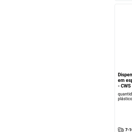
Dispen
em es
- CWS
quantid
plástic
7-1