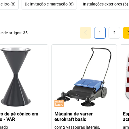
 lixo (8)
Delimitação e marcação (6)
Instalações exteriores (6)
e de artigos:
35
1
2
ro de pé cónico em
Máquina de varrer -
Es
co - VAR
eurokraft basic
ac
hado
com 2 vassouras laterais,
arm