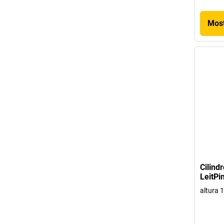
Most
Cilind
LeitPi
altura