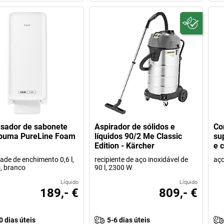
sador de sabonete
Aspirador de sólidos e
Co
puma PureLine Foam
líquidos 90/2 Me Classic
su
Edition - Kärcher
e 
ade de enchimento 0,6 l,
recipiente de aço inoxidável de
aço
o, branco
90 l, 2300 W
Líquido
Líquido
189,- €
809,- €
0 dias úteis
5-6 dias úteis