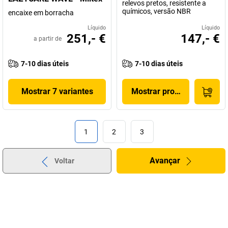
relevos pretos, resistente a
químicos, versão NBR
encaixe em borracha
Líquido
Líquido
251,- €
147,- €
a partir de
7-10 dias úteis
7-10 dias úteis
Mostrar 7 variantes
Mostrar produto
1
2
3
Avançar
Voltar