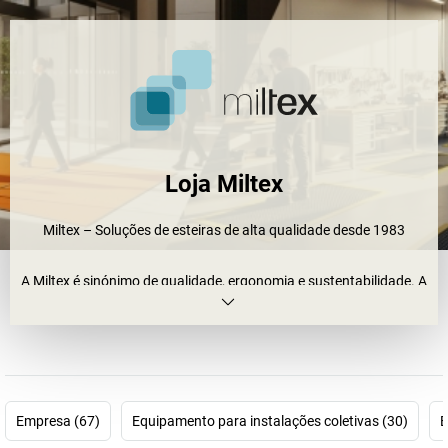
Loja Miltex
Miltex – Soluções de esteiras de alta qualidade desde 1983
A Miltex é sinónimo de qualidade, ergonomia e sustentabilidade. A
nossa gama inclui esteiras para o local de trabalho
antiderrapantes – opcionalmente com uma superfície fechada ou
perfurada – ideais para a indústria, comércio e escritórios.
Descubra também esteiras de retenção de sujidade duradouras
para áreas interiores e exteriores – incluindo modelos
Empresa (67)
Equipamento para instalações coletivas (30)
E
sustentáveis como o Eazycare Style, em nylon ECONYL®