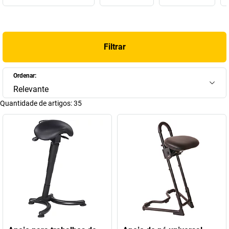
apoios de pé ergonómicos com vários modelos até assentos XXL
extremamente resistentes. Estas soluções de sentar são
especialmente concebidas para postos de trabalho onde a
máxima resistência e durabilidade são essenciais. Profundamente
Filtrar
enraizada na região de Alto Francónia, a Mey Systems desenvolve
produtos que tornam o trabalho diário mais agradável e
produtivo. Com um forte enfoque na ergonomia e resistência,
Ordenar:
criamos soluções de assentos que resistem até às condições de
Relevante
trabalho mais exigentes.
Quantidade de artigos:
35