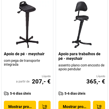
Apoio de pé - meychair
Apoio para trabalhos de
pé - meychair
com pega de transporte
integrada
assento plano com encosto de
apoio pendular
Líquido
Líquido
207,- €
365,- €
a partir de
5-6 dias úteis
5-6 dias úteis
Mostrar produto
Mostrar produto