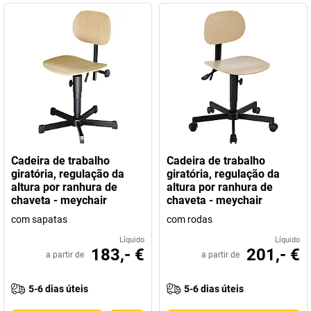
Cadeira de trabalho
Cadeira de trabalho
giratória, regulação da
giratória, regulação da
altura por ranhura de
altura por ranhura de
chaveta - meychair
chaveta - meychair
com sapatas
com rodas
Líquido
Líquido
183,- €
201,- €
a partir de
a partir de
5-6 dias úteis
5-6 dias úteis