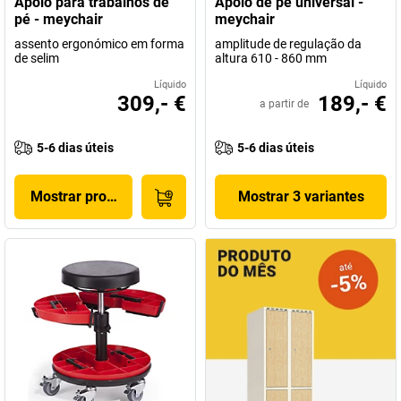
Apoio para trabalhos de
Apoio de pé universal -
pé - meychair
meychair
assento ergonómico em forma
amplitude de regulação da
de selim
altura 610 - 860 mm
Líquido
Líquido
309,- €
189,- €
a partir de
5-6 dias úteis
5-6 dias úteis
Mostrar produto
Mostrar 3 variantes