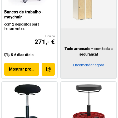
Bancos de trabalho -
meychair
com 2 depósitos para
ferramentas
Líquido
271,- €
Tudo arrumado – com toda a
segurança!
5-6 dias úteis
Encomendar agora
Mostrar produto