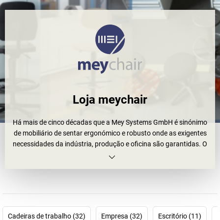
Loja meychair
Há mais de cinco décadas que a Mey Systems GmbH é sinónimo
de mobiliário de sentar ergonómico e robusto onde as exigentes
necessidades da indústria, produção e oficina são garantidas. O
que começou como uma pequena oficina de soldadura evoluiu
para um fabricante líder de cadeiras de trabalho giratórias,
bancos e apoios de pé – especializado em soluções que
combinam conforto e estabilidade. O nosso segredo do sucesso?
Um foco claro na qualidade e funcionalidade.
A Mey Systems oferece uma vasta gama de produtos, desde
Cadeiras de trabalho (32)
Empresa (32)
Escritório (11)
M