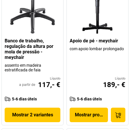
Banco de trabalho,
Apoio de pé - meychair
regulação da altura por
com apoio lombar prolongado
mola de pressão -
meychair
assento em madeira
estratificada de faia
Líquido
Líquido
117,- €
189,- €
a partir de
5-6 dias úteis
5-6 dias úteis
Mostrar 2 variantes
Mostrar produto