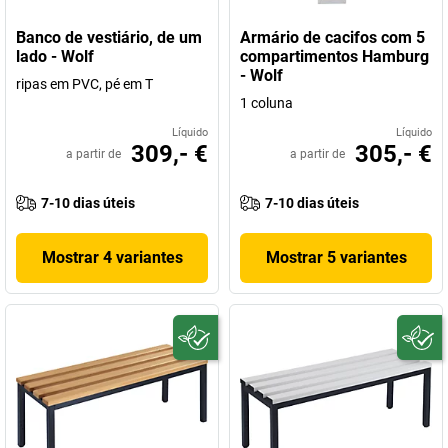
Banco de vestiário, de um
Armário de cacifos com 5
lado - Wolf
compartimentos Hamburg
- Wolf
ripas em PVC, pé em T
1 coluna
Líquido
Líquido
309,- €
305,- €
a partir de
a partir de
7-10 dias úteis
7-10 dias úteis
Mostrar 4 variantes
Mostrar 5 variantes