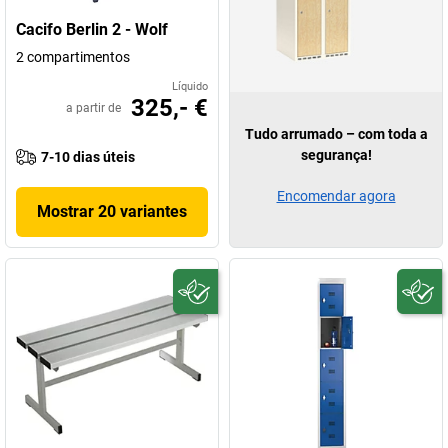
Cacifo Berlin 2 - Wolf
2 compartimentos
Líquido
325,- €
a partir de
Tudo arrumado – com toda a
segurança!
7-10 dias úteis
Encomendar agora
Mostrar 20 variantes