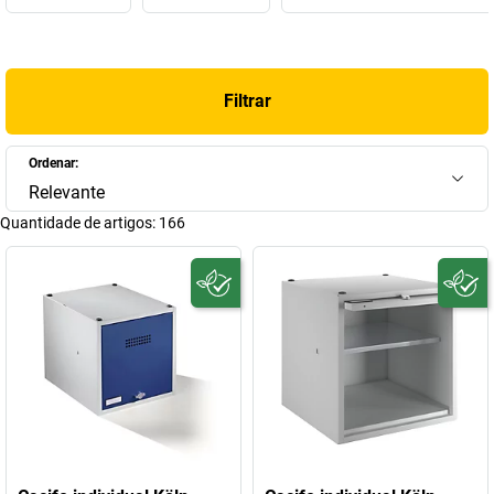
encontra praticamente tudo o que precisa para as suas
instalações sociais. Confie na experiência de quase 100 anos, pois
já em 1923 foi criada a empresa pelo mecânico mestre Eugen
Wilhelm Wolf em Musberg, próximo de Estugarda. Inicialmente
Filtrar
ainda com uma gama muito diversificada, em 1955 o objetivo
principal da empresa passou rapidamente para os armários de
aço, assim como para as caixas de sortido e de armazenagem. A
Ordenar:
especialização definitiva para equipamentos de escritório e de
Relevante
empresas deu-se a partir de 1975. Hoje a EUGEN WOLF
Quantidade de artigos:
166
Metallwarenfabrik GmbH é um dos fabricantes líderes de mercado
de
mobiliário de aço
na Alemanha.
Se estiver apenas à procura de um armário de sobrepor como
acessório ou de um
armário de vestiário
versátil da Wolf, aqui na
loja Wolf encontrará tudo aquilo que necessita!