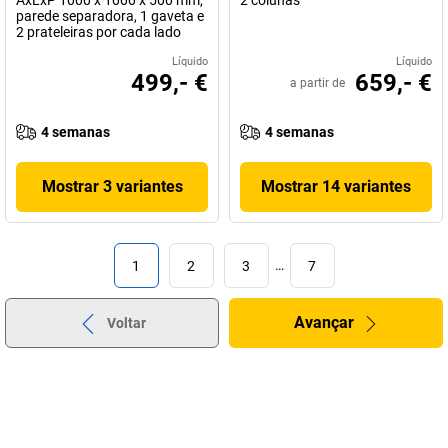
AxLxP 1000 x 1000 x 500 mm,
2 colunas
parede separadora, 1 gaveta e
2 prateleiras por cada lado
Líquido
Líquido
499,- €
659,- €
a partir de
4 semanas
4 semanas
Mostrar 3 variantes
Mostrar 14 variantes
1
2
3
…
7
Avançar
Voltar