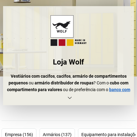
Loja Wolf
Vestiários com cacifos
,
cacifos
,
armário de compartimentos
pequenos
ou
armário distribuidor de roupas
? Com o
cubo com
compartimento para valores
ou de preferência com o
banco com
prateleira para sapatos
? No início, o equipamento de um
bengaleiro ou de um vestiário não soa verdadeiramente a um
grande desafio. Mas, pensou mal, porque o equipamento para
instalações coletivas é uma ciência em si!
Como é bom que existe a
EUGEN WOLF
. Os
cacifos Wolf
, os
armários Wolf
, os
bancos Wolf
… na gama da EUGEN WOLF
Empresa (156)
Armários (137)
Equipamento para instalações