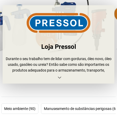
Loja Pressol
Durante o seu trabalho tem de lidar com gorduras, óleo novo, óleo
usado, gasóleo ou ureia? Então sabe como são importantes os
produtos adequados para o armazenamento, transporte,
medição e manuseamento dessas substâncias. A empresa
Pressol dedica-se há mais de 100 anos à fabricação de
exatamente esses produtos.
Durante esse tempo muitas coisas se desenvolveram e
melhoraram. Com as suas aprox. 2500 soluções de produtos, a
Pressol oferece tecnologia de lubrificação e de oficina para quase
Meio ambiente (90)
Manuseamento de substâncias perigosas (6
todos os ramos da indústria e todos os setores: indústria,