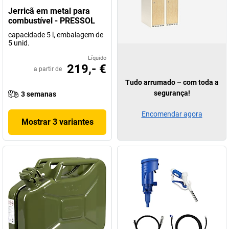
Jerricã em metal para
combustível - PRESSOL
capacidade 5 l, embalagem de
5 unid.
Líquido
219,- €
a partir de
Tudo arrumado – com toda a
segurança!
3 semanas
Encomendar agora
Mostrar 3 variantes