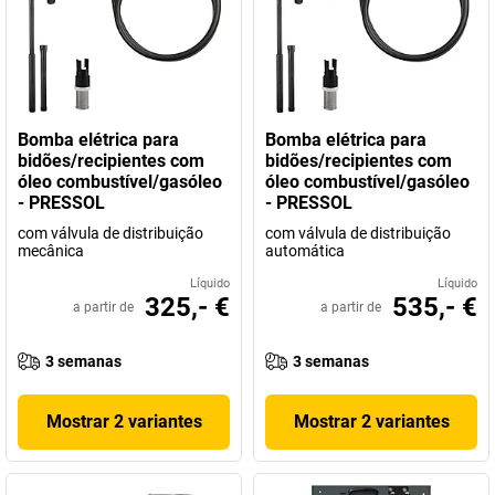
Bomba elétrica para
Bomba elétrica para
bidões/recipientes com
bidões/recipientes com
óleo combustível/gasóleo
óleo combustível/gasóleo
- PRESSOL
- PRESSOL
com válvula de distribuição
com válvula de distribuição
mecânica
automática
Líquido
Líquido
325,- €
535,- €
a partir de
a partir de
3 semanas
3 semanas
Mostrar 2 variantes
Mostrar 2 variantes