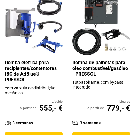
Bomba elétrica para
Bomba de palhetas para
recipientes/contentores
óleo combustível/gasóleo
IBC de AdBlue® -
- PRESSOL
PRESSOL
autoaspirante, com bypass
integrado
com válvula de distribuição
mecânica
Líquido
Líquido
555,- €
779,- €
a partir de
a partir de
3 semanas
3 semanas