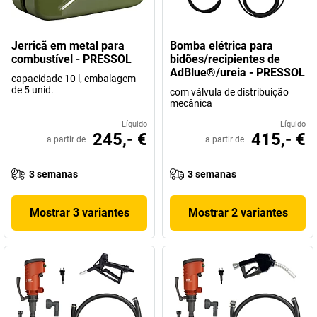
Jerricã em metal para
Bomba elétrica para
combustível - PRESSOL
bidões/recipientes de
AdBlue®/ureia - PRESSOL
capacidade 10 l, embalagem
de 5 unid.
com válvula de distribuição
mecânica
Líquido
Líquido
245,- €
415,- €
a partir de
a partir de
3 semanas
3 semanas
Mostrar 3 variantes
Mostrar 2 variantes