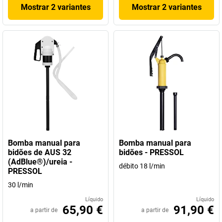
Mostrar 2 variantes
Mostrar 2 variantes
Bomba manual para
Bomba manual para
bidões de AUS 32
bidões - PRESSOL
(AdBlue®)/ureia -
débito 18 l/min
PRESSOL
30 l/min
Líquido
Líquido
65,90 €
91,90 €
a partir de
a partir de