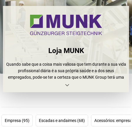
Loja MUNK
Quando sabe que a coisa mais valiosa que tem durante a sua vida
profissional diária é a sua própria saúde e a dos seus
empregados, pode-se ter a certeza que o MUNK Group terá uma
palavra a dizer. Como líder em tecnologia e inovação com
produtos de qualidade fabricados na Alemanha, esta empresa
garante a mais alta segurança no trabalho. O que começou em
1899 como a Günzburger Steigtechnik GmbH continua hoje como
o MUNK Group caracterizando-se não só por uma experiência
excecionalmente longa, a mais alta qualidade e consistência
Empresa (95)
Escadas e andaimes (68)
Acessórios: empresa
genuína, mas também pelo facto de a empresa estar idealmente
posicionada para o futuro.