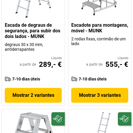
Escada de degraus de
Escadote para montagens,
segurança, para subir dos
móvel - MUNK
dois lados - MUNK
2 rodas fixas, corrimão de um
lado
degraus 30 x 30 mm,
antiderrapantes
Líquido
Líquido
289,- €
555,- €
a partir de
a partir de
7-10 dias úteis
7-10 dias úteis
Mostrar 2 variantes
Mostrar 3 variantes