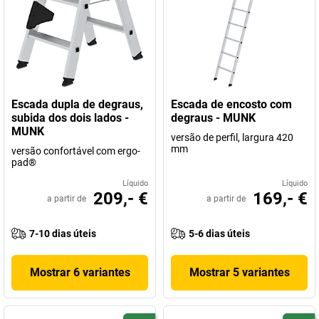
Escada dupla de degraus,
Escada de encosto com
subida dos dois lados -
degraus - MUNK
MUNK
versão de perfil, largura 420
mm
versão confortável com ergo-
pad®
Líquido
Líquido
209,- €
169,- €
a partir de
a partir de
7-10 dias úteis
5-6 dias úteis
Mostrar 6 variantes
Mostrar 5 variantes