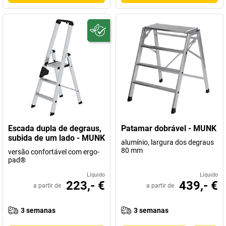
Escada dupla de degraus,
Patamar dobrável - MUNK
subida de um lado - MUNK
alumínio, largura dos degraus
80 mm
versão confortável com ergo-
pad®
Líquido
Líquido
223,- €
439,- €
a partir de
a partir de
3 semanas
3 semanas