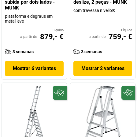
subida por dois lados -
deslize, 2 peças - MUNK
MUNK
com travessa nivello®
plataforma e degraus em
metal leve
Líquido
Líquido
879,- €
759,- €
a partir de
a partir de
3 semanas
3 semanas
Mostrar 6 variantes
Mostrar 2 variantes