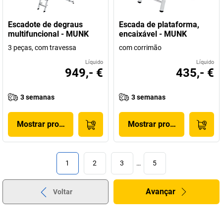
Escadote de degraus
Escada de plataforma,
multifuncional - MUNK
encaixável - MUNK
3 peças, com travessa
com corrimão
Líquido
Líquido
949,- €
435,- €
3 semanas
3 semanas
Mostrar produto
Mostrar produto
1
2
3
…
5
Avançar
Voltar