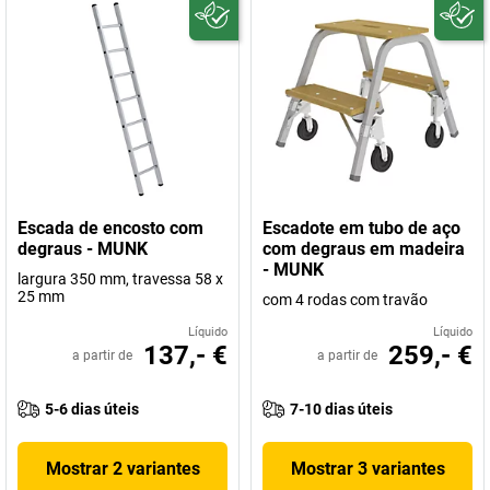
Escada de encosto com
Escadote em tubo de aço
degraus - MUNK
com degraus em madeira
- MUNK
largura 350 mm, travessa 58 x
25 mm
com 4 rodas com travão
Líquido
Líquido
137,- €
259,- €
a partir de
a partir de
5-6 dias úteis
7-10 dias úteis
Mostrar 2 variantes
Mostrar 3 variantes