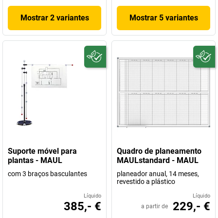
Mostrar 2 variantes
Mostrar 5 variantes
Suporte móvel para
Quadro de planeamento
plantas - MAUL
MAULstandard - MAUL
com 3 braços basculantes
planeador anual, 14 meses,
revestido a plástico
Líquido
Líquido
385,- €
229,- €
a partir de