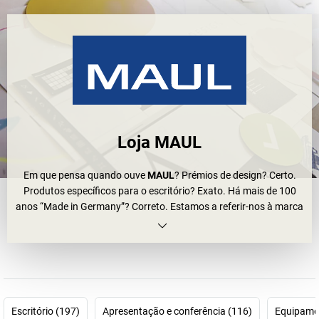
Loja MAUL
Em que pensa quando ouve
MAUL
? Prémios de design? Certo.
Produtos específicos para o escritório? Exato. Há mais de 100
anos “Made in Germany”? Correto. Estamos a referir-nos à marca
MAUL – uma das empresas alemãs mais modernas que
proporciona soluções relacionadas com o local de trabalho. Uma
empresa familiar inovadora, gerida com sucesso há 4 gerações.
A MAUL é sinónimo de elevada qualidade, excelente
funcionalidade e uma estética com formas e linhas claras. Não
importa se pretende comprar
lâmpadas e candeeiros
,
flipcharts
Escritório (197)
Apresentação e conferência (116)
Equipamen