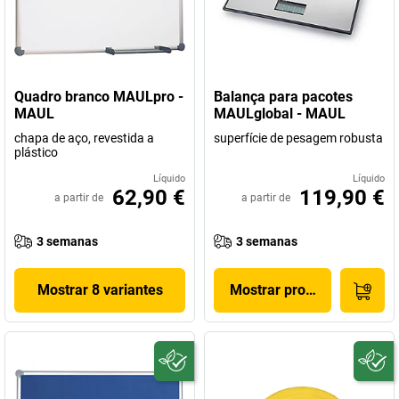
Quadro branco MAULpro -
Balança para pacotes
MAUL
MAULglobal - MAUL
chapa de aço, revestida a
superfície de pesagem robusta
plástico
Líquido
Líquido
62,90 €
119,90 €
a partir de
a partir de
3 semanas
3 semanas
Mostrar 8 variantes
Mostrar produto