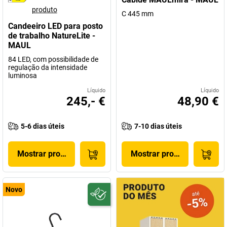
produto
C 445 mm
Candeeiro LED para posto
de trabalho NatureLite -
MAUL
84 LED, com possibilidade de
regulação da intensidade
luminosa
Líquido
Líquido
245,- €
48,90 €
5-6 dias úteis
7-10 dias úteis
Mostrar produto
Mostrar produto
Novo