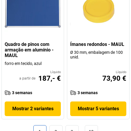
Quadro de pinos com
Ímanes redondos - MAUL
armação em alumínio -
Ø 30 mm, embalagem de 100
MAUL
unid.
forro em tecido, azul
Líquido
Líquido
187,- €
73,90 €
a partir de
3 semanas
3 semanas
Mostrar 2 variantes
Mostrar 5 variantes