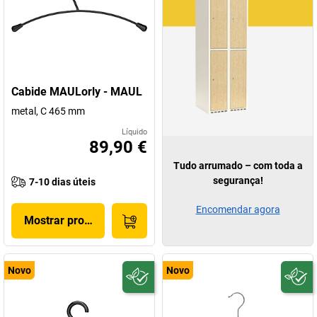
Cabide MAULorly - MAUL
metal, C 465 mm
Líquido
89,90 €
Tudo arrumado – com toda a
segurança!
7-10 dias úteis
Encomendar agora
Mostrar produto
Novo
Novo