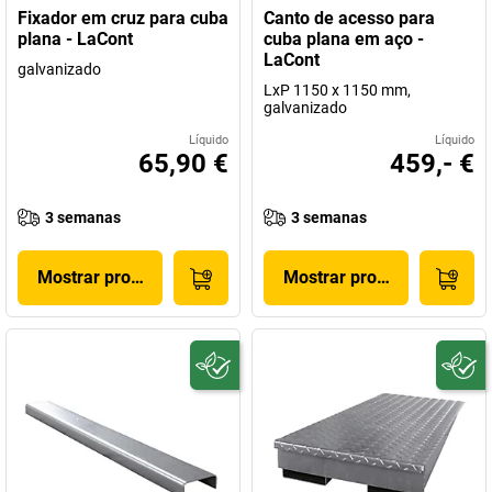
Fixador em cruz para cuba
Canto de acesso para
plana - LaCont
cuba plana em aço -
LaCont
galvanizado
LxP 1150 x 1150 mm,
galvanizado
Líquido
Líquido
65,90 €
459,- €
3 semanas
3 semanas
Mostrar produto
Mostrar produto