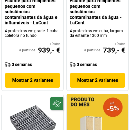
Estante para recipientes
Estante para recipientes
pequenos com
pequenos com
Está à procura de uma
tecnologia de armazenamento segura e
substâncias
substâncias
ecológica para as suas substâncias perigosas
? Então confie nos
contaminantes da água e
contaminantes da água -
produtos de qualidade testados, em conformidade com a lei e
inflamáveis - LaCont
LaCont
duradouros da
LaCont
.
4 prateleiras em grade, 1 cuba
4 prateleiras em cuba, largura
coletora no fundo
Made in Germany
da estante 1300 mm
, é claro.
Líquido
Líquido
939,- €
739,- €
a partir de
a partir de
3 semanas
3 semanas
Mostrar 2 variantes
Mostrar 2 variantes