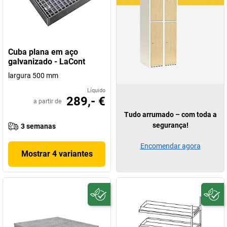
Cuba plana em aço
galvanizado - LaCont
largura 500 mm
Líquido
289,- €
a partir de
Tudo arrumado – com toda a
segurança!
3 semanas
Encomendar agora
Mostrar 4 variantes