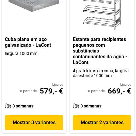
Cuba plana em aço
Estante para recipientes
galvanizado - LaCont
pequenos com
substâncias
largura 1000 mm
contaminantes da água -
LaCont
4 prateleiras em cuba, largura
da estante 1000 mm
Líquido
Líquido
579,- €
669,- €
a partir de
a partir de
3 semanas
3 semanas
Mostrar 3 variantes
Mostrar 2 variantes