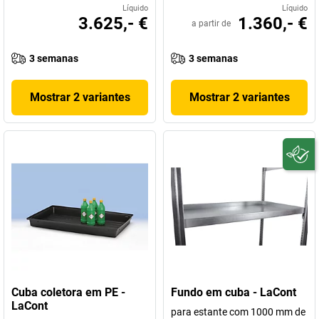
Líquido
Líquido
3.625,- €
1.360,- €
a partir de
3 semanas
3 semanas
Mostrar 2 variantes
Mostrar 2 variantes
Cuba coletora em PE -
Fundo em cuba - LaCont
LaCont
para estante com 1000 mm de