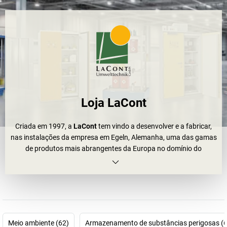
Loja LaCont
Criada em 1997, a
LaCont
tem vindo a desenvolver e a fabricar,
nas instalações da empresa em Egeln, Alemanha, uma das gamas
de produtos mais abrangentes da Europa no domínio do
armazenamento de substâncias perigosas
ecológico
.
Independentemente do armazenamento de substâncias
perigosas em áreas de trabalho, edifícios ou ao ar livre: a
LaCont
oferece soluções testadas e comprovadas para pequenas
quantidades, bem como para o seu armazém grande. A vasta
gama inclui
contentores e depósitos para substâncias perigosas
Meio ambiente (62)
Armazenamento de substâncias perigosas (
para utilização no exterior
. Os
líquidos inflamáveis,