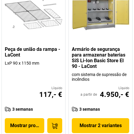
Peça de união da rampa -
Armário de segurança
LaCont
para armazenar baterias
SiS Li-Ion Basic Store EI
LxP 90 x 1150 mm
90 - LaCont
com sistema de supressão de
incêndios
Líquido
Líquido
117,- €
4.950,- €
a partir de
3 semanas
3 semanas
Mostrar produto
Mostrar 2 variantes