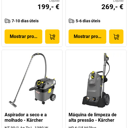
Líquido
Líquido
199,- €
269,- €
7-10 dias úteis
5-6 dias úteis
Mostrar produto
Mostrar produto
Aspirador a seco e a
Máquina de limpeza de
molhado - Kärcher
alta pressão - Kärcher