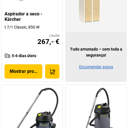
Aspirador a seco -
Kärcher
t 7/1 Classic, 850 W
Líquido
267,- €
Tudo arrumado – com toda a
segurança!
5-6 dias úteis
Encomendar agora
Mostrar produto