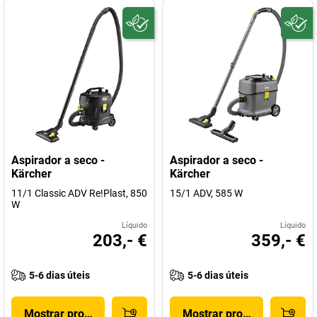
Aspirador a seco -
Aspirador a seco -
Kärcher
Kärcher
11/1 Classic ADV Re!Plast, 850
15/1 ADV, 585 W
W
Líquido
Líquido
203,- €
359,- €
5-6 dias úteis
5-6 dias úteis
Mostrar produto
Mostrar produto