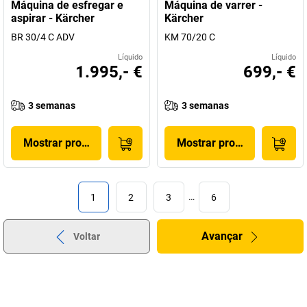
Máquina de esfregar e
Máquina de varrer -
aspirar - Kärcher
Kärcher
BR 30/4 C ADV
KM 70/20 C
Líquido
Líquido
1.995,- €
699,- €
3 semanas
3 semanas
Mostrar produto
Mostrar produto
1
2
3
…
6
Avançar
Voltar