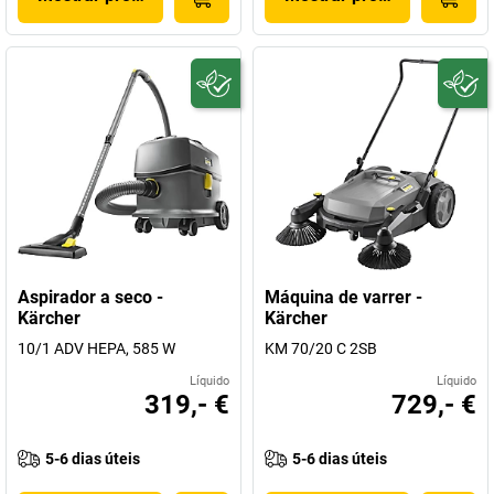
Aspirador a seco -
Máquina de varrer -
Kärcher
Kärcher
10/1 ADV HEPA, 585 W
KM 70/20 C 2SB
Líquido
Líquido
319,- €
729,- €
5-6 dias úteis
5-6 dias úteis