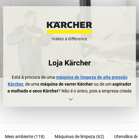
Loja Kärcher
Está à procura de uma
máquina de limpeza de alta pressão
Kärcher
, de uma
máquina de varrer Kärcher
ou de um
aspirador
a molhado e seco Kärcher
? Não é o único, pois a empresa criada
em 1935 situada em Winnenden, no estado de Baden-
Württemberg é o líder do mercado internacional de aparelhos e
sistemas de limpeza altamente eficientes e ecológicos. A Kärcher
começou por criar principalmente fornos industriais elétricos, mas
após o desenvolvimento da primeira máquina de limpeza de alta
pressão no ano de 1950, o foco da empresa mudou depressa
Meio ambiente (118)
Máquinas de limpeza (62)
Utensílios de
para a produção de máquinas de limpeza de uso comercial e