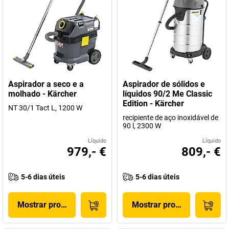
Aspirador a seco e a
Aspirador de sólidos e
molhado - Kärcher
líquidos 90/2 Me Classic
Edition - Kärcher
NT 30/1 Tact L, 1200 W
recipiente de aço inoxidável de
90 l, 2300 W
Líquido
Líquido
979,- €
809,- €
5-6 dias úteis
5-6 dias úteis
Mostrar produto
Mostrar produto