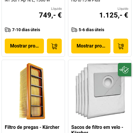
NT 30/1 Ap Te L, 1380 W
HD 6/15 M Plus
Líquido
Líquido
749,- €
1.125,- €
7-10 dias úteis
5-6 dias úteis
Mostrar produto
Mostrar produto
Filtro de pregas - Kärcher
Sacos de filtro em velo -
Kärcher