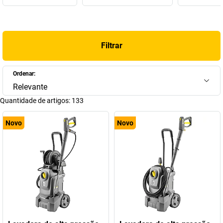
privado.
Este foi um passo certo que se manifestou dentro de pouco
tempo. Hoje, as máquinas de limpeza de alta pressão da Kärcher
Filtrar
são internacionalmente conhecidas. Não há dúvidas que a
Kärcher não pode faltar na
kaiserkraft
: conheça os variadíssimos
aspiradores a seco e molhado, as máquinas de varrer, as
Ordenar:
máquinas de limpeza de alta pressão Kärcher e muito mais na
Relevante
nossa loja!
Quantidade de artigos:
133
Novo
Novo