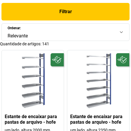
espaço ótimo. E caminhos curtos.
Filtrar
Temos para oferecer uma vasta gama de autênticas maravilhas
de espaço:
estantes para pastas
,
estantes de aparafusar
e
Ordenar:
estantes de encaixar
. Perca um pouco de tempo, visite a nossa
Relevante
loja e compre com tranquilidade!
Quantidade de artigos:
141
Estante de encaixar para
Estante de encaixar para
pastas de arquivo - hofe
pastas de arquivo - hofe
um lado, altura 2000 mm
um lado, altura 2350 mm