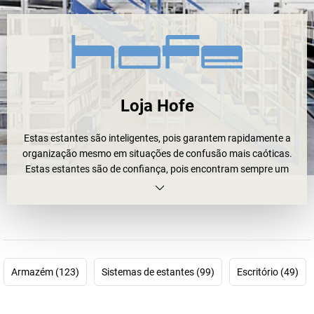
Loja Hofe
Estas estantes são inteligentes, pois garantem rapidamente a
organização mesmo em situações de confusão mais caóticas.
Estas estantes são de confiança, pois encontram sempre um
novo lugar onde ficar. E estas estantes também são organizadas,
estáveis e duradoras. De quem são estas estantes?
Estas
estantes são da Hofe
. Para o seu arquivo, a sua oficina ou
o seu armazém. E todas têm o selo de qualidade RAL e o selo GS.
E em breve talvez suportaram as suas “cargas”: grandes e
pequenas, leves e pesadas. E se uma
estante Hofe
não for
Armazém (123)
Sistemas de estantes (99)
Escritório (49)
suficiente, não há problema. Graças aos
sistemas de estantes
inteligentes, poderá combiná-las a qualquer momento para a
direita ou para a esquerda. O resultado: um aproveitamento de