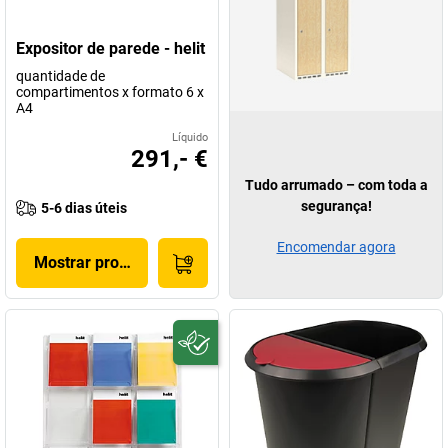
Expositor de parede - helit
quantidade de
compartimentos x formato 6 x
A4
Líquido
291,- €
Tudo arrumado – com toda a
segurança!
5-6 dias úteis
Encomendar agora
Mostrar produto