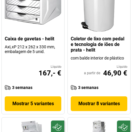
Caixa de gavetas - helit
Coletor de lixo com pedal
e tecnologia de iões de
AxLxP 212 x 262 x 330 mm,
prata - helit
embalagem de 5 unid.
com balde interior de plástico
Líquido
Líquido
167,- €
46,90 €
a partir de
3 semanas
3 semanas
Mostrar 5 variantes
Mostrar 8 variantes