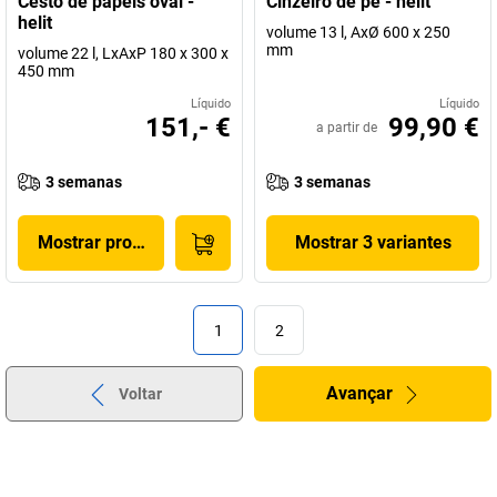
Cesto de papéis oval -
Cinzeiro de pé - helit
helit
volume 13 l, AxØ 600 x 250
mm
volume 22 l, LxAxP 180 x 300 x
450 mm
Líquido
Líquido
151,- €
99,90 €
a partir de
3 semanas
3 semanas
Mostrar produto
Mostrar 3 variantes
1
2
Avançar
Voltar