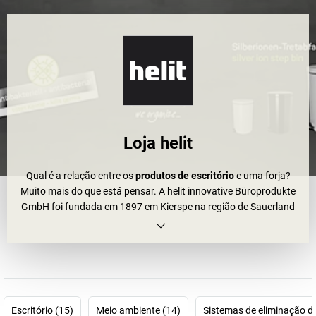
Loja helit
Qual é a relação entre os
produtos de escritório
e uma forja?
Muito mais do que está pensar. A helit innovative Büroprodukte
GmbH foi fundada em 1897 em Kierspe na região de Sauerland
como uma pequena fundição. O que se seguiu foi uma história de
sucesso fora do comum que culminou nos museus de design mais
importantes do mundo. E, em seguida, iremos desvendar o que
isto tudo tem a ver com produtos de escritório.
A filosofia da helit assenta sobre pilares construídos com
Escritório (15)
Meio ambiente (14)
Sistemas de eliminação de
convicção e compromisso de formas e linhas claras: a empresa