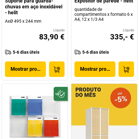
Suporte para guarda-
Expositor de parede - helit
chuvas em aço inoxidável
quantidade de
- helit
compartimentos x formato 6 x
A4, 12 x 1/3 A4
AxØ 495 x 244 mm
Líquido
Líquido
83,90 €
335,- €
5-6 dias úteis
5-6 dias úteis
Mostrar produto
Mostrar produto