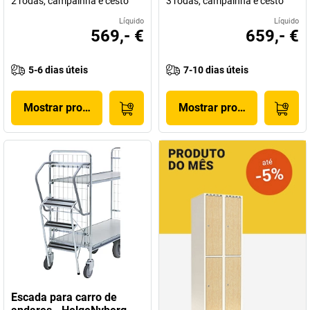
2 rodas, campainha e cesto
3 rodas, campainha e cesto
Líquido
Líquido
569,- €
659,- €
5-6 dias úteis
7-10 dias úteis
Mostrar produto
Mostrar produto
Escada para carro de