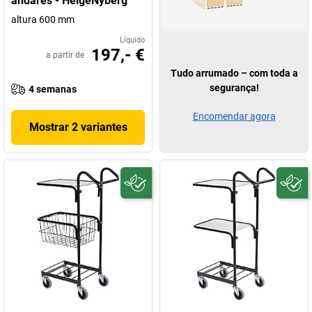
andares - HelgeNyberg
altura 600 mm
Líquido
197,- €
a partir de
Tudo arrumado – com toda a
segurança!
4 semanas
Encomendar agora
Mostrar 2 variantes