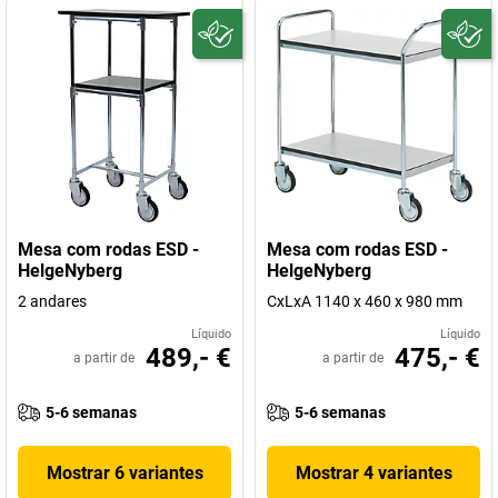
Mesa com rodas ESD -
Mesa com rodas ESD -
HelgeNyberg
HelgeNyberg
2 andares
CxLxA 1140 x 460 x 980 mm
Líquido
Líquido
489,- €
475,- €
a partir de
a partir de
5-6 semanas
5-6 semanas
Mostrar 6 variantes
Mostrar 4 variantes