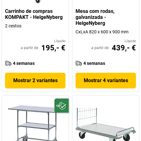
Carrinho de compras
Mesa com rodas,
KOMPAKT - HelgeNyberg
galvanizada -
HelgeNyberg
2 cestos
CxLxA 820 x 600 x 900 mm
Líquido
Líquido
195,- €
439,- €
a partir de
a partir de
4 semanas
4 semanas
Mostrar 2 variantes
Mostrar 4 variantes