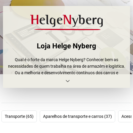
Loja Helge Nyberg
Qual é o forte da marca Helge Nyberg? Conhecer bem as
necessidades de quem trabalha na área de armazém e logística.
Ou a melhoria e desenvolvimento contínuos dos carros e
reboques. Ou talvez o facto de o fundador da empresa ter sido,
em tempos, o seu próprio melhor cliente. A resposta é óbvia: é o
somatório de tudo isto.
Graças à própria experiência no armazém de peças
sobresselentes da Volvo, a empresa sueca Helge Nyberg
Transporte (65)
Aparelhos de transporte e carros (37)
Acessó
conseguiu desenvolver soluções para as próprias necessidades.
Foi precisamente isso que fez com o seu primeiro produto
Ergobjörn. Desde então, o prático carro com escada e