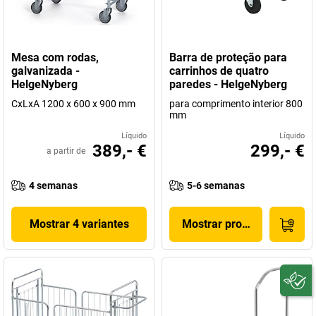
Mesa com rodas,
Barra de proteção para
galvanizada -
carrinhos de quatro
HelgeNyberg
paredes - HelgeNyberg
CxLxA 1200 x 600 x 900 mm
para comprimento interior 800
mm
Líquido
Líquido
389,- €
299,- €
a partir de
4 semanas
5-6 semanas
Mostrar 4 variantes
Mostrar produto