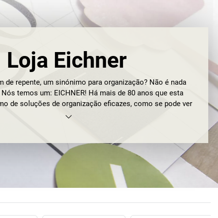
Loja Eichner
im de repente, um sinónimo para organização? Não é nada
o? Nós temos um: EICHNER! Há mais de 80 anos que esta
mo de soluções de organização eficazes, como se pode ver
e: EICHNER Organisation GmbH & Co. KG. Foi fundada em
ert Eichner, tendo inicialmente como áreas principais de
anização, os equipamentos de escritório, assim como a
ral e de folhas de pagamento… e estas áreas mantiveram-se
nte décadas. Não foi apenas graças ao milagre económico
bretudo a decisões inteligentes, inovações pioneiras e
ações e aquisições dentro e fora do país que a EICHNER se
ue é hoje: uma empresa orientada para o futuro e sempre a
volução, empregando mais de 200 colaboradores na sede
principal em Coburg e na Eslovénia.