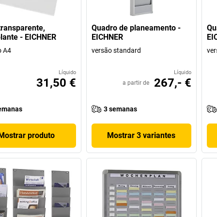
transparente,
Quadro de planeamento -
Qu
lante - EICHNER
EICHNER
EI
o A4
versão standard
ver
Líquido
Líquido
31,50 €
267,- €
a partir de
emanas
3 semanas
Mostrar produto
Mostrar 3 variantes