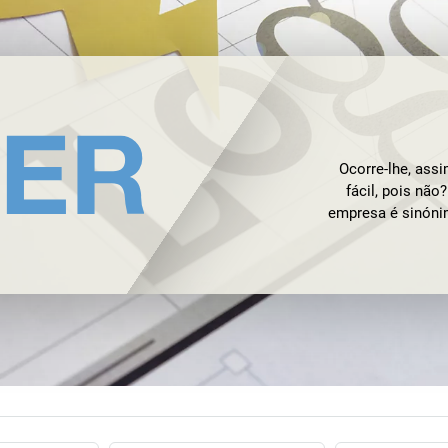
Ocorre-lhe, ass
fácil, pois nã
empresa é sinóni
no próprio nom
1930 por Engelb
negócio a org
contabilidade ge
inalteradas dura
alemão, mas so
inúmeras particip
transformou no q
acompanhar a e