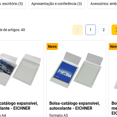
 escritório (5)
Apresentação e conferência (3)
Acessórios: emb
E pertence tudo 
oficina EICHNER
gira em torno 
ajudam a estrutur
e de artigos:
40
1
2
Novo
Nov
catálogo expansível,
Bolsa-catálogo expansível,
Bo
lante - EICHNER
autocolante - EICHNER
me
EI
o A4
formato A5