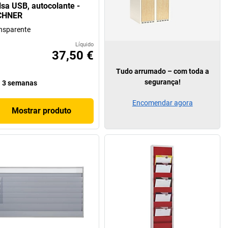
lsa USB, autocolante -
CHNER
nsparente
Líquido
37,50 €
Tudo arrumado – com toda a
segurança!
3 semanas
Encomendar agora
Mostrar produto