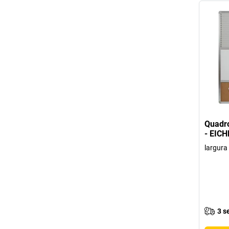
Quadro
- EIC
largur
3 s