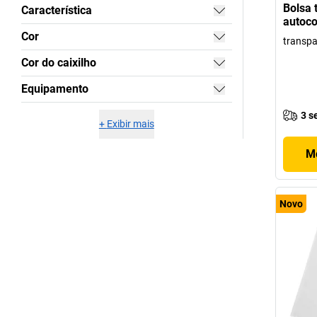
Bolsa 
Característica
autoco
Cor
transpa
Cor do caixilho
Equipamento
3 s
+
Exibir mais
Mo
Novo