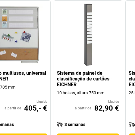
 multiusos, universal
Sistema de painel de
Si
HNER
classificação de cartões -
cla
EICHNER
EI
a 705 mm
10 bolsas, altura 750 mm
25 
Líquido
Líquido
405,- €
82,90 €
a partir de
a partir de
emanas
3 semanas