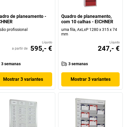
adro de planeamento -
Quadro de planeamento,
CHNER
com 10 calhas - EICHNER
são profissional
uma fila, AxLxP 1280 x 315 x 74
mm
Líquido
Líquido
595,- €
247,- €
a partir de
3 semanas
3 semanas
Mostrar 3 variantes
Mostrar 3 variantes