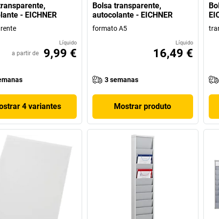
transparente,
Bolsa transparente,
Bo
lante - EICHNER
autocolante - EICHNER
EI
rente
formato A5
tra
Líquido
Líquido
9,99 €
16,49 €
a partir de
emanas
3 semanas
strar 4 variantes
Mostrar produto