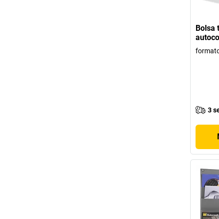
Bolsa 
autoco
format
3 s