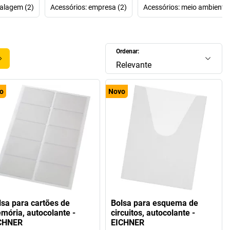
alagem (2)
Acessórios: empresa (2)
Acessórios: meio ambiente 
à EICHNER? Uma grande parte… Quer sejam
planificadores de
ou
planificadores de máquinas EICHNER
: na EICHNER, tudo
dos pequenos e grandes talentos da organização, que nos
ar melhor o nosso quotidiano. Portanto, não espere mais e
Ordenar:
encomende já!
Relevante
o
Novo
lsa para cartões de
Bolsa para esquema de
mória, autocolante -
circuitos, autocolante -
CHNER
EICHNER