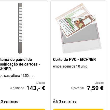
stema de painel de
Corte de PVC - EICHNER
ssificação de cartões -
embalagem de 10 unid.
CHNER
bolsas, altura 1350 mm
Líquido
Líquido
143,- €
7,59 €
a partir de
a partir de
3 semanas
3 semanas