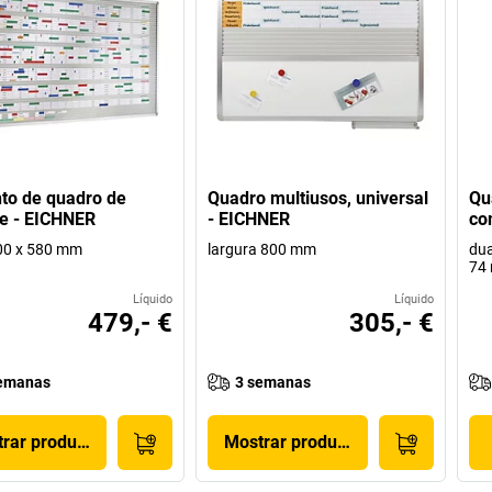
to de quadro de
Quadro multiusos, universal
Qu
e - EICHNER
- EICHNER
co
00 x 580 mm
largura 800 mm
dua
74
Líquido
Líquido
479,- €
305,- €
emanas
3 semanas
rar produto
Mostrar produto