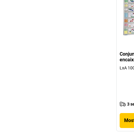
Conjun
encaix
LxA 10
3 s
Most