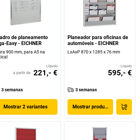
adro de planeamento
Planeador para oficinas de
ga-Easy - EICHNER
automóveis - EICHNER
ura 900 mm, para A5 na
LxAxP 870 x 1285 x 76 mm
tical
Líquido
Líquido
221,- €
595,- €
a partir de
3 semanas
3 semanas
Mostrar 2 variantes
Mostrar produto