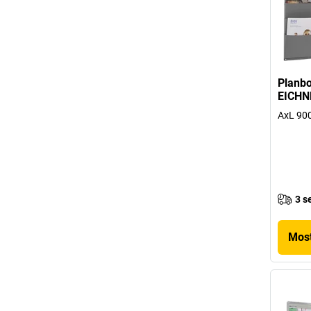
Planbo
EICHN
AxL 90
3 s
Most