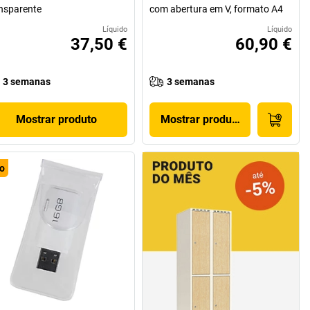
nsparente
com abertura em V, formato A4
Líquido
Líquido
37,50 €
60,90 €
3 semanas
3 semanas
Mostrar produto
Mostrar produto
o