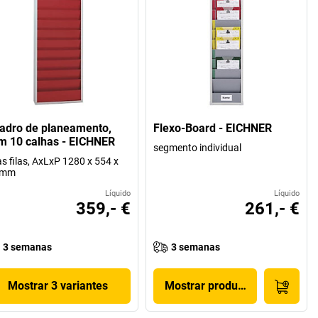
adro de planeamento,
Flexo-Board - EICHNER
m 10 calhas - EICHNER
segmento individual
s filas, AxLxP 1280 x 554 x
 mm
Líquido
Líquido
359,- €
261,- €
3 semanas
3 semanas
Mostrar 3 variantes
Mostrar produto