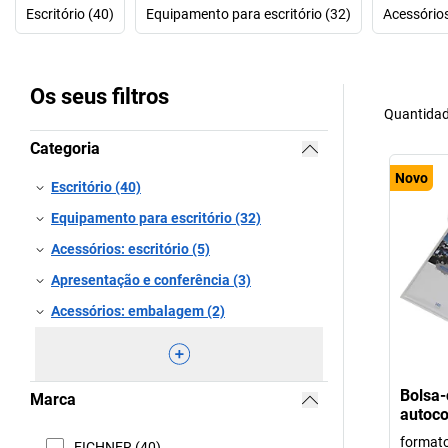
Escritório (40)
Equipamento para escritório (32)
Acessórios:
Os seus filtros
Quantidad
Categoria
Novo
Escritório (40)
Equipamento para escritório (32)
Acessórios: escritório (5)
Apresentação e conferência (3)
Acessórios: embalagem (2)
Bolsa-
Marca
autoco
format
EICHNER (40)