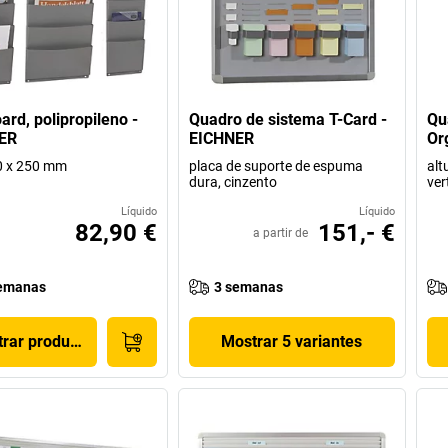
ard, polipropileno -
Quadro de sistema T-Card -
Qu
ER
EICHNER
Or
0 x 250 mm
placa de suporte de espuma
alt
dura, cinzento
ver
Líquido
Líquido
82,90 €
151,- €
a partir de
emanas
3 semanas
rar produto
Mostrar 5 variantes