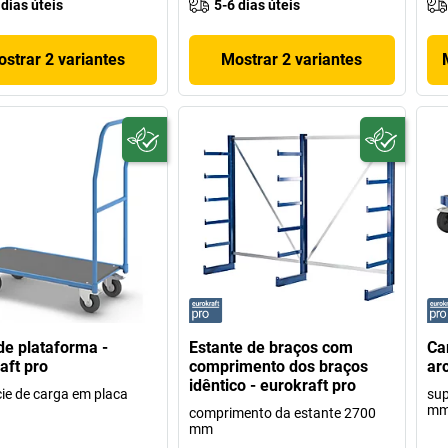
 dias úteis
5-6 dias úteis
strar 2 variantes
Mostrar 2 variantes
de plataforma -
Estante de braços com
Ca
aft pro
comprimento dos braços
ar
idêntico - eurokraft pro
cie de carga em placa
sup
m
comprimento da estante 2700
mm