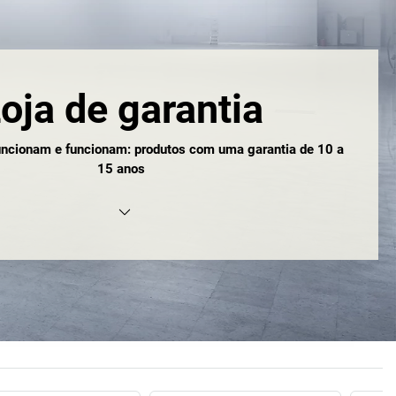
oja de garantia
funcionam e funcionam: produtos com uma garantia de 10 a
15 anos
de garantia: pelo menos três anos.** O que corresponde a
6 000 minutos. Isto é o que nós lhe oferecemos sempre.
 Mas isso ainda é muito pouco para a maioria dos nossos
mos-lhe um total de 5 256 000 minutos. O que corresponde
e dez anos. Note, por favor: também oferecemos produtos
antia de até quinze anos. Quantos minutos são?