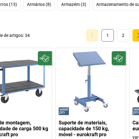
rros (13)
Armários (8)
Armazém (3)
Armazenamento de sub
e de artigos:
34
1
2
 de montagem,
Suporte de materiais,
Ca
dade de carga 500 kg
capacidade de 150 kg,
eu
kraft pro
móvel - eurokraft pro
var