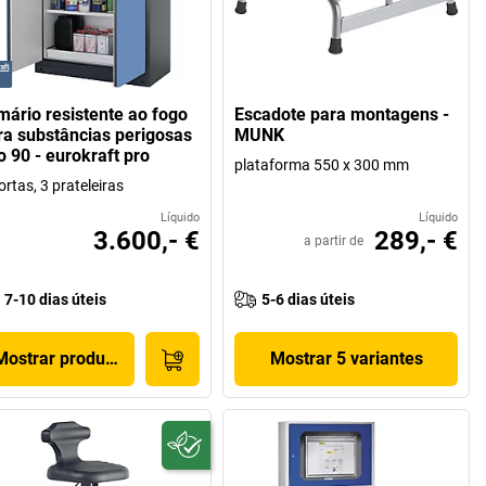
mário resistente ao fogo
Escadote para montagens -
ra substâncias perigosas
MUNK
o 90 - eurokraft pro
plataforma 550 x 300 mm
ortas, 3 prateleiras
Líquido
Líquido
3.600,- €
289,- €
a partir de
7-10 dias úteis
5-6 dias úteis
Mostrar produto
Mostrar 5 variantes