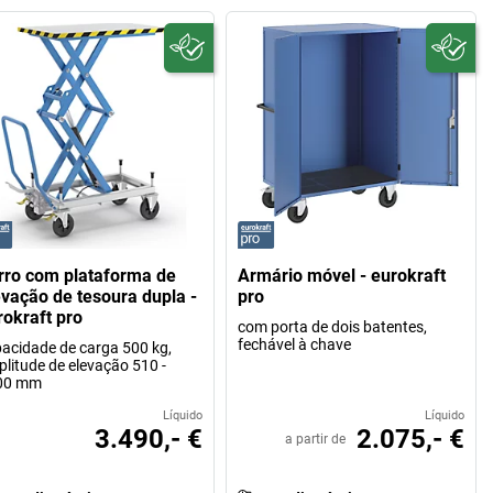
rro com plataforma de
Armário móvel - eurokraft
evação de tesoura dupla -
pro
rokraft pro
com porta de dois batentes,
fechável à chave
acidade de carga 500 kg,
litude de elevação 510 -
00 mm
Líquido
Líquido
3.490,- €
2.075,- €
a partir de