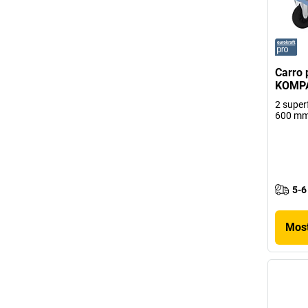
Carro
KOMPAK
2 super
600 m
5-6
Most