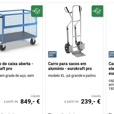
o de caixa aberta -
Carro para sacos em
Ca
aft pro
alumínio - eurokraft pro
el
eu
 em grade de aço, sem
modelo XL: pá grande e patins
cap
amp
18
Líquido
Líquido
849,- €
239,- €
a partir de
a partir de