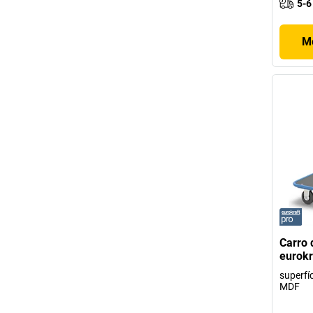
5-6
Mo
Carro 
eurokr
superfí
MDF