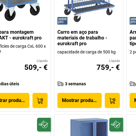
 para montagem
Carro em aço para
Ar
T - eurokraft pro
materiais de trabalho -
pa
eurokraft pro
tip
fícies de carga CxL 600 x
m
capacidade de carga de 500 kg
2 p
Líquido
Líquido
509,- €
759,- €
 dias úteis
3 semanas
rar produto
Mostrar produto