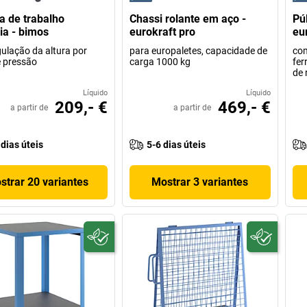
a de trabalho
Chassi rolante em aço -
Pú
ria - bimos
eurokraft pro
eu
ulação da altura por
para europaletes, capacidade de
com
 pressão
carga 1000 kg
fer
de 
Líquido
Líquido
209,- €
469,- €
a partir de
a partir de
 dias úteis
5-6 dias úteis
strar 20 variantes
Mostrar 3 variantes