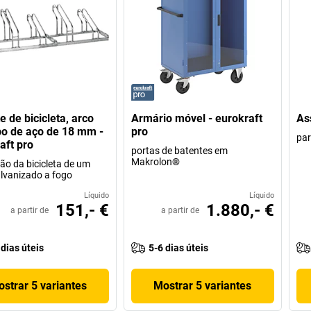
e de bicicleta, arco
Armário móvel - eurokraft
As
o de aço de 18 mm -
pro
par
aft pro
portas de batentes em
Makrolon®
ão da bicicleta de um
alvanizado a fogo
Líquido
Líquido
151,- €
1.880,- €
a partir de
a partir de
 dias úteis
5-6 dias úteis
strar 5 variantes
Mostrar 5 variantes