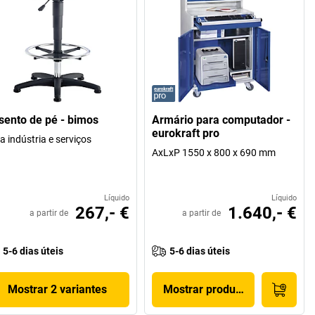
sento de pé - bimos
Armário para computador -
eurokraft pro
a indústria e serviços
AxLxP 1550 x 800 x 690 mm
Líquido
Líquido
267,- €
1.640,- €
a partir de
a partir de
5-6 dias úteis
5-6 dias úteis
Mostrar 2 variantes
Mostrar produto