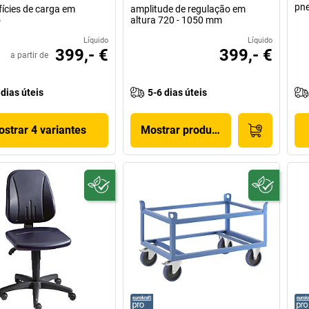
pne
fícies de carga em
amplitude de regulação em
o
altura 720 - 1050 mm
Líquido
Líquido
399,- €
399,- €
a partir de
 dias úteis
5-6 dias úteis
strar 4 variantes
Mostrar produto