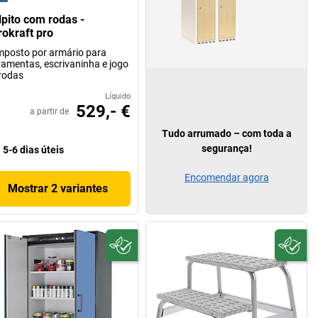
lpito com rodas -
rokraft pro
posto por armário para
ramentas, escrivaninha e jogo
rodas
Líquido
529,- €
a partir de
Tudo arrumado – com toda a
segurança!
5-6 dias úteis
Encomendar agora
Mostrar 2 variantes