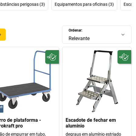
stâncias perigosas (3)
Equipamentos para oficinas (3)
Escada
Ordenar:
Relevante
rro de plataforma -
Escadote de fechar em
rokraft pro
alumínio
ão de empurrar em tubo,
degraus em alumínio estriado