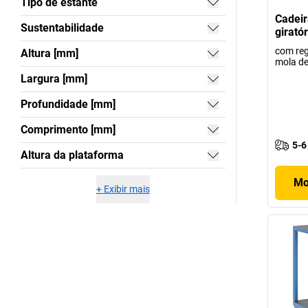
Tipo de estante
Cadeir
Sustentabilidade
girató
com reg
Altura [mm]
mola de
Largura [mm]
Profundidade [mm]
Comprimento [mm]
5-6
Altura da plataforma
Mo
+
Exibir mais