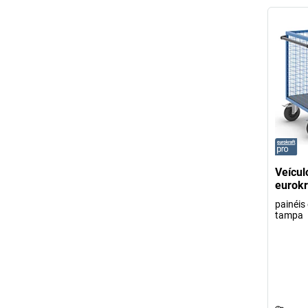
Veícul
eurokr
painéis
tampa