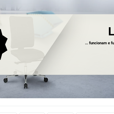
L
... funcionam e 
A nossa promessa 
cerca de 1 57
Garantidamente!
produtos: oferece
a uma garantia d
com gar