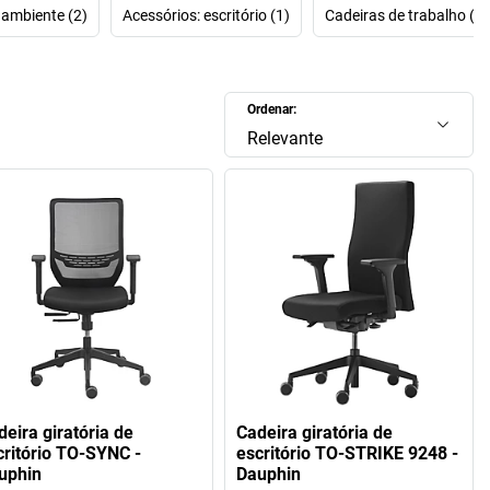
tão visite a nossa loja online. Descubra o programa de
 ambiente (2)
Acessórios: escritório (1)
Cadeiras de trabalho (1)
levada qualidade da marca Dauphin e os seus excelentes
adeiras de escritório Dauphin
, as cadeiras giratórias para
adeiras de conferência
ou as cadeiras para visitas, todo o
da Dauphin
tem um único objetivo: sentir a ergonomia!
Ordenar:
Relevante
deira giratória de
Cadeira giratória de
critório TO-SYNC -
escritório TO-STRIKE 9248 -
uphin
Dauphin