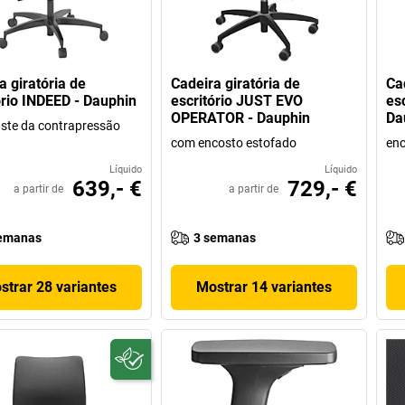
a giratória de
Cadeira giratória de
Ca
ório INDEED - Dauphin
escritório JUST EVO
es
OPERATOR - Dauphin
Da
ste da contrapressão
com encosto estofado
enc
Líquido
Líquido
639,- €
729,- €
a partir de
a partir de
emanas
3 semanas
strar 28 variantes
Mostrar 14 variantes