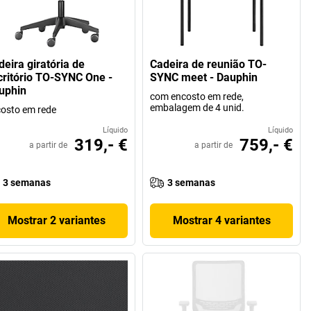
deira giratória de
Cadeira de reunião TO-
critório TO-SYNC One -
SYNC meet - Dauphin
uphin
com encosto em rede,
embalagem de 4 unid.
osto em rede
Líquido
Líquido
319,- €
759,- €
a partir de
a partir de
3 semanas
3 semanas
Mostrar 2 variantes
Mostrar 4 variantes