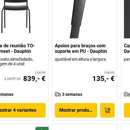
a de reunião TO-
Apoios para braços com
Ca
meet - Dauphin
suporte em PU - Dauphin
Da
costo almofadado,
ajustável em altura e largura
par
gem de 4 unid
Líquido
Líquido
839,- €
135,- €
a partir de
emanas
3 semanas
strar 4 variantes
Mostrar produto