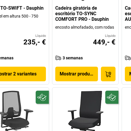
 TO-SWIFT - Dauphin
Cadeira giratória de
Ca
escritório TO-SYNC
es
el em altura 500 - 750
COMFORT PRO - Dauphin
AU
encosto almofadado, com rodas
enc
Líquido
Líquido
235,- €
449,- €
emanas
3 semanas
strar 2 variantes
Mostrar produto