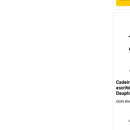
Cadeir
escrit
Dauph
com en
a