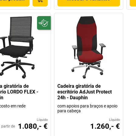
a giratória de
Cadeira giratória de
ório LORDO FLEX -
escritório AdJust Protect
in
24h - Dauphin
costo em rede
com apoios para braços e apoio
para cabeça
Líquido
Líquido
1.080,- €
1.260,- €
 partir de