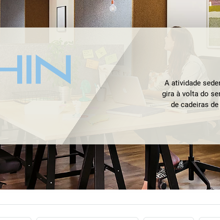
A atividade sede
gira à volta do s
de cadeiras de
inteligentes qu
Para uma
cadeira
deseje sentar-se 
sala de conferênc
e mental no loc
fazem parte do
Dauphin
alia a 
Se também estiver