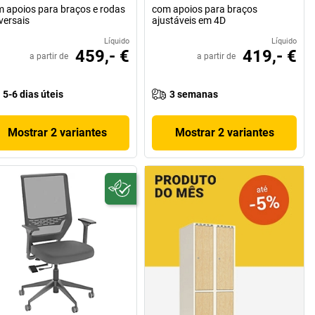
 apoios para braços e rodas
com apoios para braços
versais
ajustáveis em 4D
Líquido
Líquido
459,- €
419,- €
a partir de
a partir de
5-6 dias úteis
3 semanas
Mostrar 2 variantes
Mostrar 2 variantes