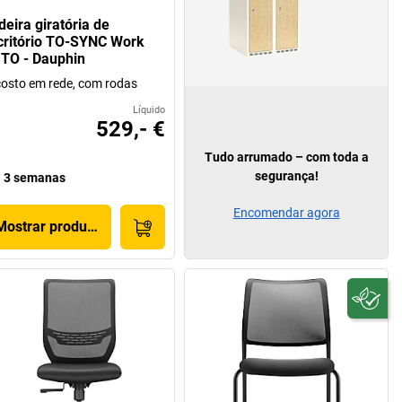
deira giratória de
critório TO-SYNC Work
TO - Dauphin
osto em rede, com rodas
Líquido
529,- €
Tudo arrumado – com toda a
segurança!
3 semanas
Encomendar agora
Mostrar produto