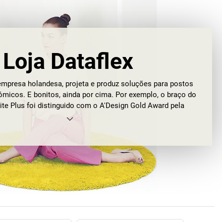
Loja Dataflex
empresa holandesa, projeta e produz soluções para postos
ómicos. E bonitos, ainda por cima. Por exemplo, o braço do
te Plus foi distinguido com o A'Design Gold Award pela
onceção técnica. Não apenas uma prova para a força de
resa, mas também uma prova de que os braços de monitor
mportantes do que se pensa. As caraterísticas do braço de
 Plus: conceção elegante e leve e o mecanismo patenteado
altura com recurso a um rolamento que atua apenas de um
do, o ViewLite Plus pode suportar um ecrã de PC com um
 e sete quilogramas. Trivial? De todo, como Roderik Mos,
to da Dataflex, afirma: “Este intervalo pode parecer uma
vial, no entanto o ViewLite Plus é o único braço de monitor
dware de hoje com a mesma fiabilidade com que suporta os