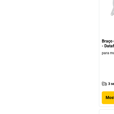
Braço 
- Data
para m
3 s
Most