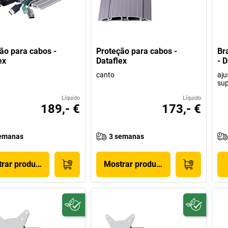
ão para cabos -
Proteção para cabos -
Br
ex
Dataflex
- D
canto
aju
sup
Líquido
Líquido
189,- €
173,- €
emanas
3 semanas
rar produto
Mostrar produto