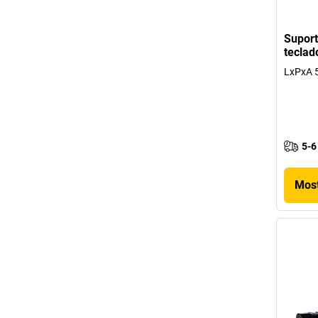
Suport
teclado
LxPxA 
5-6
Most