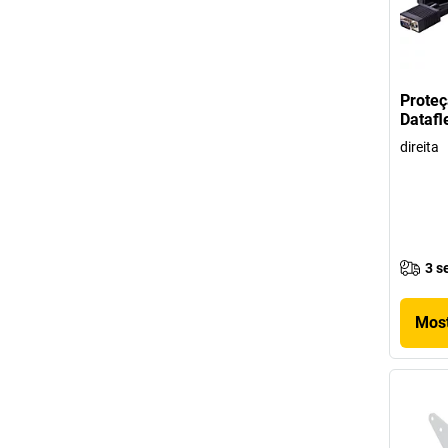
Proteç
Datafl
direita
3 s
Most