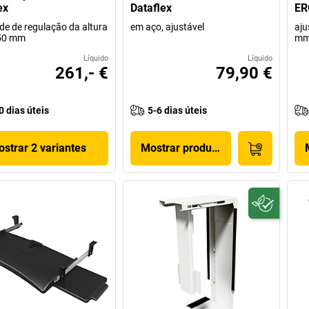
ex
Dataflex
ER
de de regulação da altura
em aço, ajustável
aju
750 mm
m
Líquido
Líquido
261,- €
79,90 €
0 dias úteis
5-6 dias úteis
strar 2 variantes
Mostrar produto