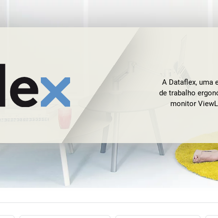
A Dataflex, uma 
de trabalho ergon
monitor ViewLi
construção e c
inovação da emp
são muito mais i
monitor ViewLite
para ajuste da 
lado. Assim sen
peso entre zero
Gestor de produ
caraterística tri
que suporta o har