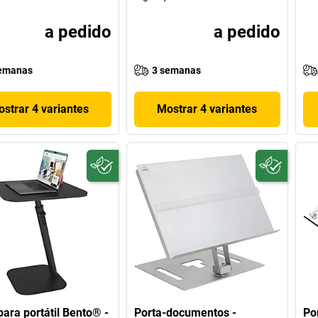
a pedido
a pedido
emanas
3 semanas
strar 4 variantes
Mostrar 4 variantes
ara portátil Bento® -
Porta-documentos -
Po