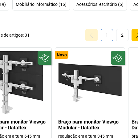
m
19)
Mobiliário informático (16)
Acessórios: escritório (5)
Ac
Outros eixos pri
suporte para moni
para TI e estaç
e de artigos:
31
1
2
Ergonomics e ap
D
Novo
para monitor Viewgo
Braço para monitor Viewgo
Br
r - Dataflex
Modular - Dataflex
Da
ão em altura 645 mm
regulação em altura 345 mm
bra