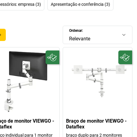
onitores e dispositivos leves de amanhã.”
essórios: empresa (3)
Apresentação e conferência (3)
oritários do produto da Dataflex são: sistemas de braço de
tores, suportes para unidades centrais, gestão da cablagem
ões de trabalho de escritórios, suportes de monitor Desk
Ordenar:
oios para documentos para mais ergonomia no escritório.
Relevante
esta forma, o trabalho fica mais divertido!
aço de monitor VIEWGO -
Braço de monitor VIEWGO -
taflex
Dataflex
ço individual para 1 monitor
braço duplo para 2 monitores