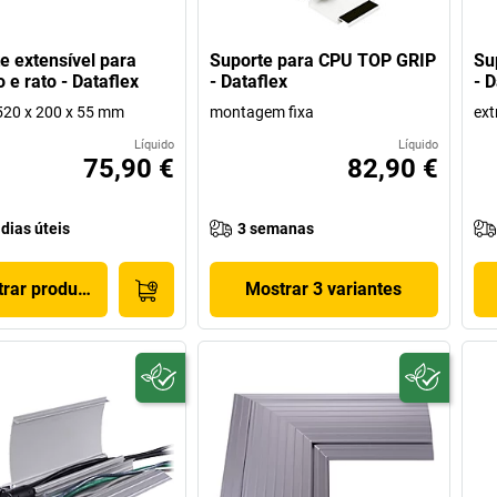
e extensível para
Suporte para CPU TOP GRIP
Su
 e rato - Dataflex
- Dataflex
- D
520 x 200 x 55 mm
montagem fixa
ext
Líquido
Líquido
75,90 €
82,90 €
 dias úteis
3 semanas
rar produto
Mostrar 3 variantes