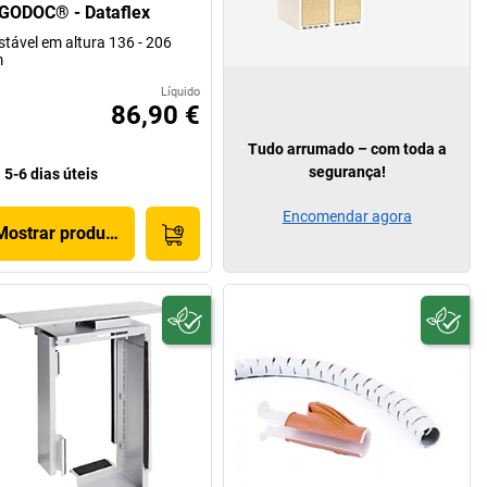
GODOC® - Dataflex
stável em altura 136 - 206
m
Líquido
86,90 €
Tudo arrumado – com toda a
segurança!
5-6 dias úteis
Encomendar agora
Mostrar produto