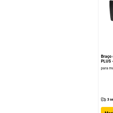
Braço 
PLUS -
para m
3 s