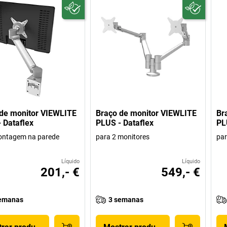
de monitor VIEWLITE
Braço de monitor VIEWLITE
Br
 Dataflex
PLUS - Dataflex
PL
ontagem na parede
para 2 monitores
par
Líquido
Líquido
201,- €
549,- €
emanas
3 semanas