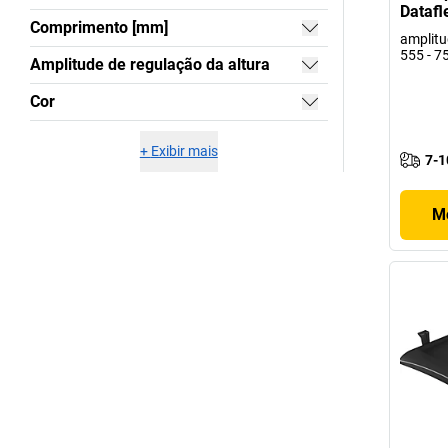
Datafl
Comprimento [mm]
amplitu
555 - 
Amplitude de regulação da altura
Cor
+
Exibir mais
7-1
Mo