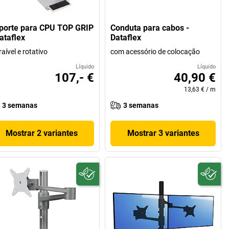
porte para CPU TOP GRIP
Conduta para cabos -
ataflex
Dataflex
raível e rotativo
com acessório de colocação
Líquido
Líquido
107,- €
40,90 €
13,63 €
/
m
3 semanas
3 semanas
Mostrar 2 variantes
Mostrar 3 variantes