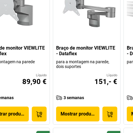
de monitor VIEWLITE
Braço de monitor VIEWLITE
Br
flex
- Dataflex
- D
ontagem na parede
para a montagem na parede,
par
dois suportes
Líquido
Líquido
89,90 €
151,- €
emanas
3 semanas
rar produto
Mostrar produto