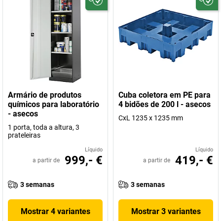
Armário de produtos
Cuba coletora em PE para
químicos para laboratório
4 bidões de 200 l - asecos
- asecos
CxL 1235 x 1235 mm
1 porta, toda a altura, 3
prateleiras
Líquido
Líquido
999,- €
419,- €
a partir de
a partir de
3 semanas
3 semanas
Mostrar 4 variantes
Mostrar 3 variantes