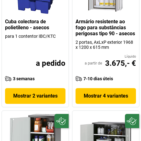
Cuba colectora de
Armário resistente ao
polietileno - asecos
fogo para substâncias
perigosas tipo 90 - asecos
para 1 contentor IBC/KTC
2 portas, AxLxP exterior 1968
x 1200 x 615 mm
Líquido
a pedido
3.675,- €
a partir de
3 semanas
7-10 dias úteis
Mostrar 2 variantes
Mostrar 4 variantes