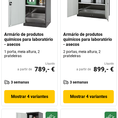
Armário de produtos
Armário de produtos
químicos para laboratório
químicos para laboratório
- asecos
- asecos
1 porta, meia altura, 2
2 portas, meia altura, 2
prateleiras
prateleiras
Líquido
Líquido
789,- €
899,- €
a partir de
a partir de
3 semanas
3 semanas
Mostrar 4 variantes
Mostrar 4 variantes