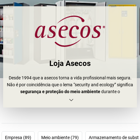
Loja Asecos
Desde 1994 que a asecos torna a vida profissional mais segura.
Não é por coincidência que o lema “security and ecology” significa
segurança e proteção do meio ambiente
durante o
manuseamento de matérias perigosas, assim como no
armazenamento de líquidos inflamáveis.
A competência principal da asecos centra-se no desenvolvimento,
na construção e no fabrico de
armários de segurança asecos
.
Sabia que, por exemplo, o primeiro
armário de segurança
do tipo
Empresa (89)
Meio ambiente (79)
Armazenamento de substâ
90 mundial foi uma invenção da asecos? Este produto inovador