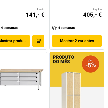
Líquido
Líquido
141,- €
405,- €
4 semanas
4 semanas
Mostrar produto
Mostrar 2 variantes