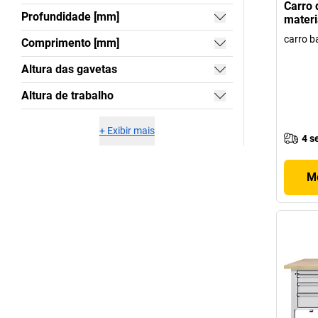
Carro 
Profundidade [mm]
materi
carro b
Comprimento [mm]
Altura das gavetas
Altura de trabalho
+
Exibir mais
4 s
Mo