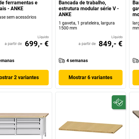
de ferramentas e
Bancada de trabalho,
Ba
ais - ANKE
estrutura modular série V -
ga
ANKE
mo
ase sem acessórios
1 gaveta, 1 prateleira, largura
lar
1500 mm
m
Líquido
Líquido
699,- €
849,- €
a partir de
a partir de
emanas
4 semanas
strar 2 variantes
Mostrar 6 variantes