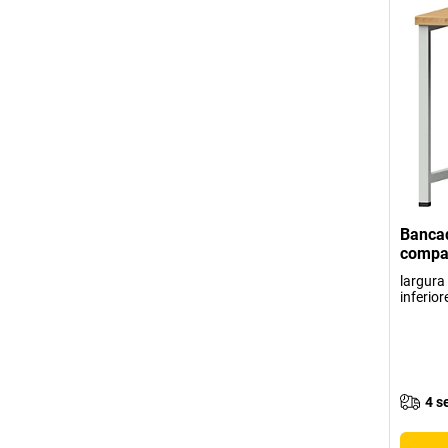
Bancad
compa
largura
inferior
4 s