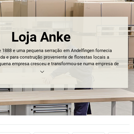
Loja Anke
e 1888 e uma pequena serração em Andelfingen fornecia
da e para construção proveniente de florestas locais a
pequena empresa cresceu e transformou-se numa empresa de
ue fabrica produtos inovadores em faia e chapa de aço. A
exclusivamente de florestas sustentáveis e certificadas
mpresa, à semelhança do que sucedia no passado. Este
no fabrico de mesas e bancadas de trabalho duradouras, de
qualidade. Obviamente que os critérios ambientais são
eservados. Máxima qualidade significa que as placas de
remamente robustas e apresentam uma maior estabilidade
metria de perfis única que distancia estes produtos da
por isso que as bancadas de trabalho Anke se encaixam na
o no nosso sortido de produtos e na sua empresa.