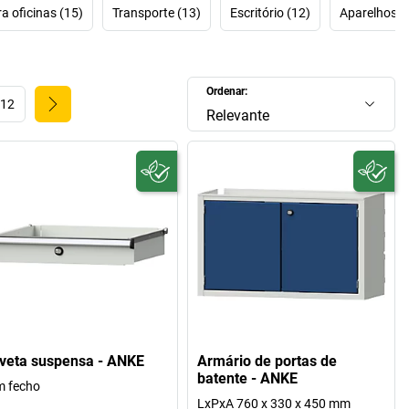
 oficinas (15)
Transporte (13)
Escritório (12)
Aparelhos de
Ordenar:
12
Relevante
veta suspensa - ANKE
Armário de portas de
batente - ANKE
m fecho
LxPxA 760 x 330 x 450 mm