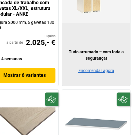
ncada de trabalho com
vetas XL/XXL, estrutura
dular - ANKE
gura 2000 mm, 6 gavetas 180
m
Líquido
2.025,- €
a partir de
Tudo arrumado – com toda a
segurança!
4 semanas
Encomendar agora
Mostrar 6 variantes