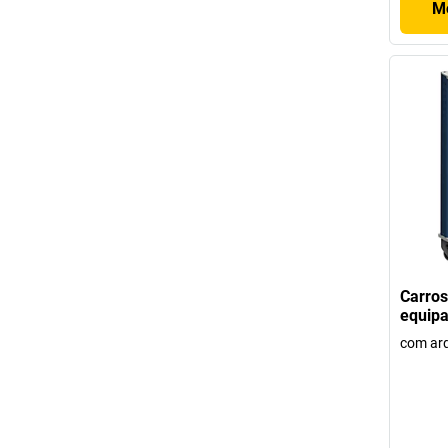
Mo
Carros
equip
com ar