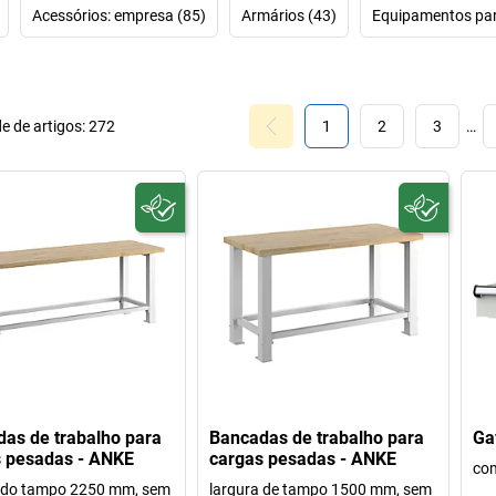
Acessórios: empresa (85)
Armários (43)
Equipamentos para
e de artigos:
272
1
2
3
…
as de trabalho para
Bancadas de trabalho para
Ga
 pesadas - ANKE
cargas pesadas - ANKE
co
a do tampo 2250 mm, sem
largura de tampo 1500 mm, sem