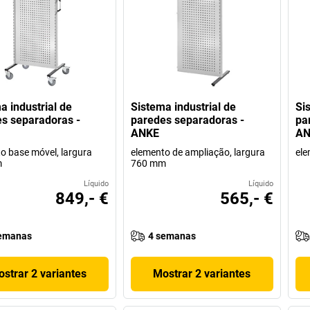
a industrial de
Sistema industrial de
Si
s separadoras -
paredes separadoras -
pa
ANKE
AN
o base móvel, largura
elemento de ampliação, largura
ele
m
760 mm
Líquido
Líquido
849,- €
565,- €
emanas
4 semanas
strar 2 variantes
Mostrar 2 variantes