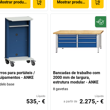
Mostrar produto
Mostrar produto
rros para portáteis /
Bancadas de trabalho com
uipamentos - ANKE
2000 mm de largura,
estrutura modular - ANKE
delo base
8 gavetas
Líquido
Líquido
535,- €
2.275,- €
a partir de