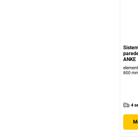
Sistem
parede
ANKE
element
800 m
4 s
Mo