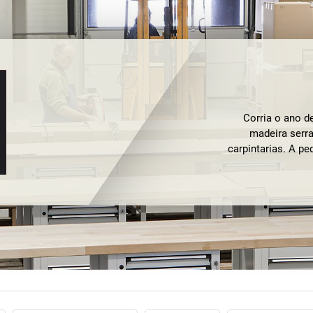
Corria o ano d
madeira serra
carpintarias. A 
grande dimensão q
madeira provém 
próximas da e
material é usado 
elevadíssima 
devidamente pr
madeira são ext
graças à geo
concorrência. É 
perfeiçã