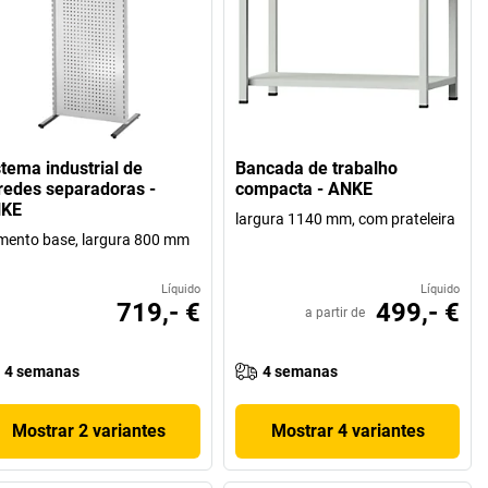
stema industrial de
Bancada de trabalho
redes separadoras -
compacta - ANKE
KE
largura 1140 mm, com prateleira
mento base, largura 800 mm
Líquido
Líquido
719,- €
499,- €
a partir de
4 semanas
4 semanas
Mostrar 2 variantes
Mostrar 4 variantes