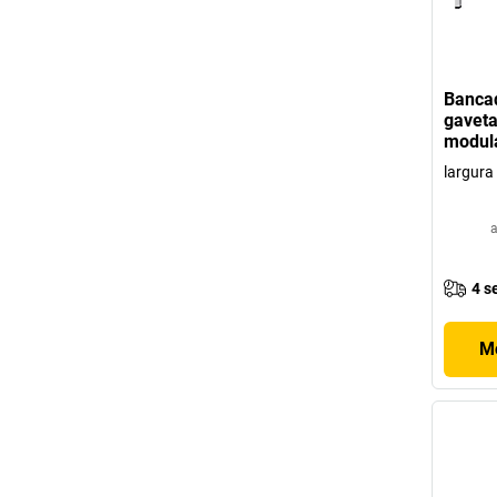
Bancad
gaveta
modul
largura
a
4 s
Mo