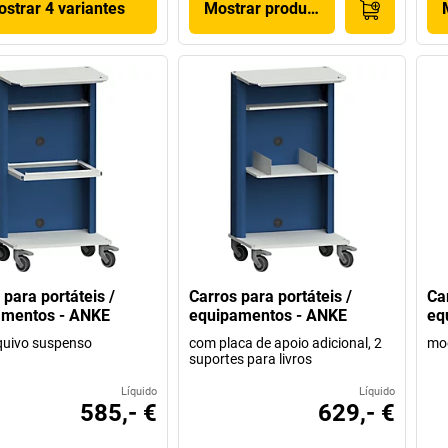
strar 4 variantes
Mostrar produto
 para portáteis /
Carros para portáteis /
Ca
amentos - ANKE
equipamentos - ANKE
eq
quivo suspenso
com placa de apoio adicional, 2
mo
suportes para livros
Líquido
Líquido
585,- €
629,- €