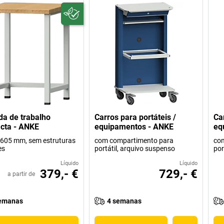
a de trabalho
Carros para portáteis /
Ca
cta - ANKE
equipamentos - ANKE
eq
 605 mm, sem estruturas
com compartimento para
co
es
portátil, arquivo suspenso
por
Líquido
Líquido
379,- €
729,- €
a partir de
emanas
4 semanas