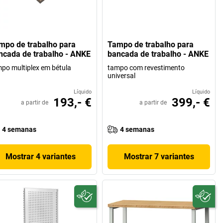
mpo de trabalho para
Tampo de trabalho para
ncada de trabalho - ANKE
bancada de trabalho - ANKE
po multiplex em bétula
tampo com revestimento
universal
Líquido
Líquido
193,- €
399,- €
a partir de
a partir de
4 semanas
4 semanas
Mostrar 4 variantes
Mostrar 7 variantes