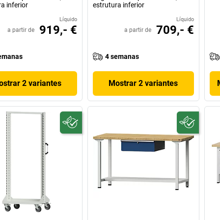
a inferior
estrutura inferior
Líquido
Líquido
919,- €
709,- €
a partir de
a partir de
emanas
4 semanas
strar 2 variantes
Mostrar 2 variantes