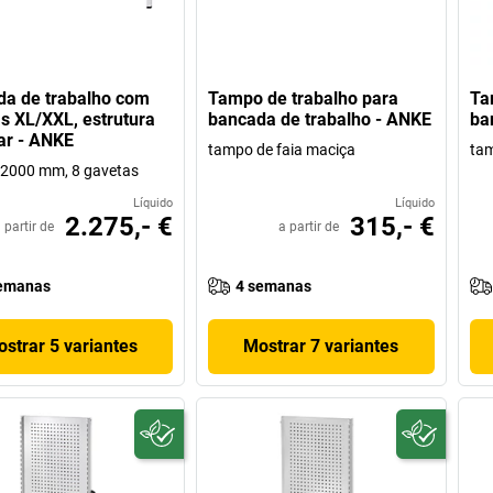
a de trabalho com
Tampo de trabalho para
Ta
s XL/XXL, estrutura
bancada de trabalho - ANKE
ba
ar - ANKE
tampo de faia maciça
tam
 2000 mm, 8 gavetas
Líquido
Líquido
2.275,- €
315,- €
 partir de
a partir de
emanas
4 semanas
strar 5 variantes
Mostrar 7 variantes