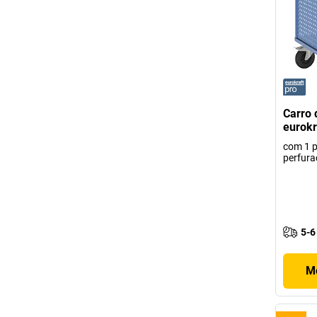
Carro 
eurokr
com 1 p
perfura
5-6
Mo