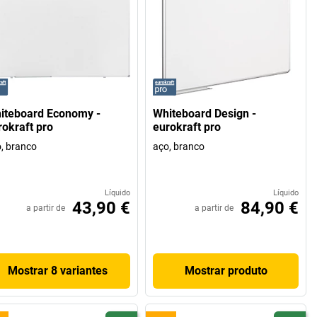
iteboard Economy -
Whiteboard Design -
rokraft pro
eurokraft pro
, branco
aço, branco
Líquido
Líquido
43,90 €
84,90 €
a partir de
a partir de
Mostrar 8 variantes
Mostrar produto