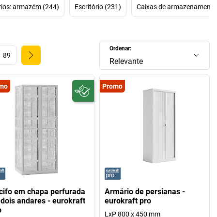
ios: armazém (244)
Escritório (231)
Caixas de armazenamento,
Ordenar:
89
Relevante
mo
Promo
cifo em chapa perfurada
Armário de persianas -
 dois andares - eurokraft
eurokraft pro
o
LxP 800 x 450 mm