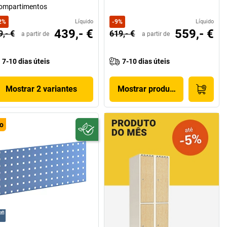
compartimentos
2
%
Líquido
-
9
%
Líquido
439,- €
559,- €
9,- €
619,- €
a partir de
a partir de
7-10 dias úteis
7-10 dias úteis
Mostrar 2 variantes
Mostrar produto
o