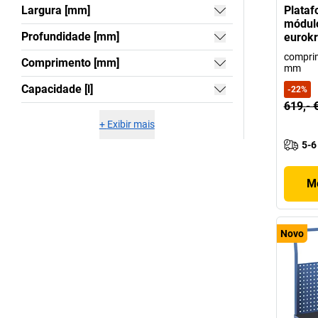
Largura [mm]
Plataf
módulo
Profundidade [mm]
eurokr
compri
Comprimento [mm]
mm
Capacidade [l]
-
22
%
619,- 
+
Exibir mais
5-6
Mo
Novo