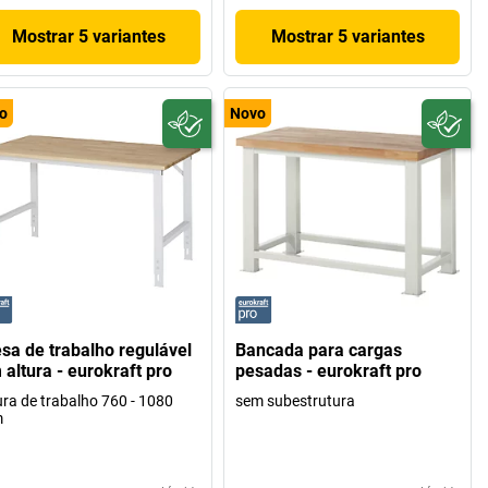
Mostrar 5 variantes
Mostrar 5 variantes
o
Novo
sa de trabalho regulável
Bancada para cargas
 altura - eurokraft pro
pesadas - eurokraft pro
ura de trabalho 760 - 1080
sem subestrutura
m