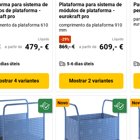
orma para sistema de
Plataforma para sistema de
Pa
s de plataforma -
módulos de plataforma -
pe
aft pro
eurokraft pro
par
eur
mento da plataforma 610
comprimento da plataforma 910
mm
Líquido
-
29
%
Líquido
479,- €
609,- €
€
869,- €
a partir de
a partir de
 dias úteis
5-6 dias úteis
strar 4 variantes
Mostrar 2 variantes
Novo
Nov