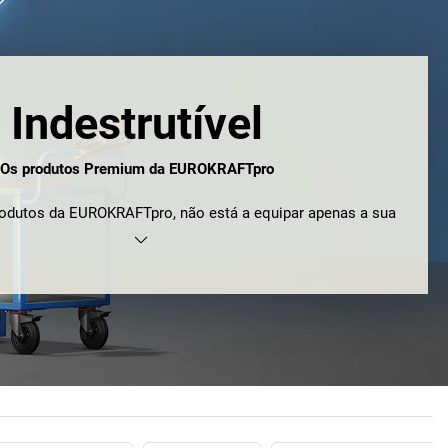
Indestrutível
Os produtos Premium da EUROKRAFTpro
rodutos da EUROKRAFTpro, não está a equipar apenas a sua
fetivamente a modernizá-la. Opte por elevada qualidade e
vidualização e combinação quase ilimitadas. E por uma
ável de 10 anos.** E pela sensação que nada se interpõe no
 dia de trabalho bem-sucedido. Escolha EUROKRAFTpro.
Get. Work. Done.