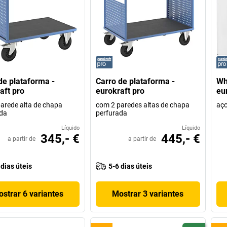
de plataforma -
Carro de plataforma -
Wh
aft pro
eurokraft pro
eu
arede alta de chapa
com 2 paredes altas de chapa
aço
da
perfurada
Líquido
Líquido
345,- €
445,- €
a partir de
a partir de
 dias úteis
5-6 dias úteis
strar 6 variantes
Mostrar 3 variantes