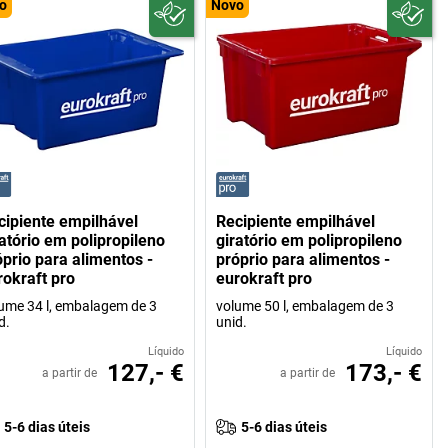
o
Novo
cipiente empilhável
Recipiente empilhável
ratório em polipropileno
giratório em polipropileno
óprio para alimentos -
próprio para alimentos -
rokraft pro
eurokraft pro
ume 34 l, embalagem de 3
volume 50 l, embalagem de 3
d.
unid.
Líquido
Líquido
127,- €
173,- €
a partir de
a partir de
5-6 dias úteis
5-6 dias úteis