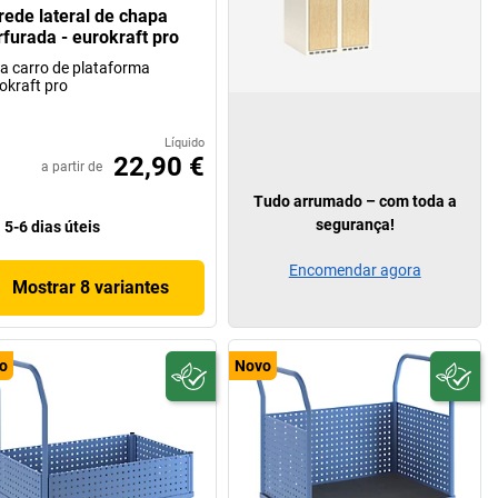
rede lateral de chapa
rfurada - eurokraft pro
a carro de plataforma
okraft pro
Líquido
22,90 €
a partir de
Tudo arrumado – com toda a
segurança!
5-6 dias úteis
Encomendar agora
Mostrar 8 variantes
o
Novo