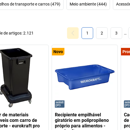
lhos de transporte e carros (479)
Meio ambiente (444)
Acessór
e de artigos:
2.121
1
2
3
…
Novo
Pro
r de materiais
Recipiente empilhável
Ca
áveis com carro de
giratório em polipropileno
de
orte - eurokraft pro
próprio para alimentos -
pr