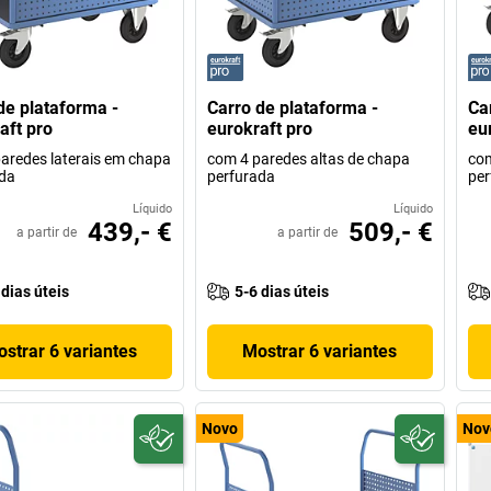
de plataforma -
Carro de plataforma -
Ca
aft pro
eurokraft pro
eu
aredes laterais em chapa
com 4 paredes altas de chapa
com
da
perfurada
per
Líquido
Líquido
439,- €
509,- €
a partir de
a partir de
 dias úteis
5-6 dias úteis
strar 6 variantes
Mostrar 6 variantes
Novo
Nov