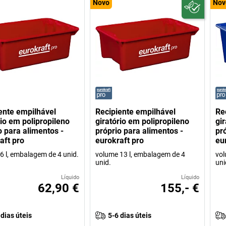
Novo
Nov
ente empilhável
Recipiente empilhável
Re
rio em polipropileno
giratório em polipropileno
gi
o para alimentos -
próprio para alimentos -
pr
aft pro
eurokraft pro
eu
6 l, embalagem de 4 unid.
volume 13 l, embalagem de 4
vol
unid.
uni
Líquido
Líquido
62,90 €
155,- €
 dias úteis
5-6 dias úteis