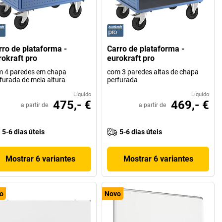
rro de plataforma -
Carro de plataforma -
rokraft pro
eurokraft pro
 4 paredes em chapa
com 3 paredes altas de chapa
furada de meia altura
perfurada
Líquido
Líquido
475,- €
469,- €
a partir de
a partir de
5-6 dias úteis
5-6 dias úteis
Mostrar 6 variantes
Mostrar 6 variantes
o
Novo