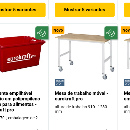
strar 5 variantes
Mostrar 5 variantes
Novo
Nov
ente empilhável
Mesa de trabalho móvel -
Me
rio em polipropileno
eurokraft pro
em
o para alimentos -
altura de trabalho 910 - 1230
alt
aft pro
mm
m
70 l, embalagem de 2