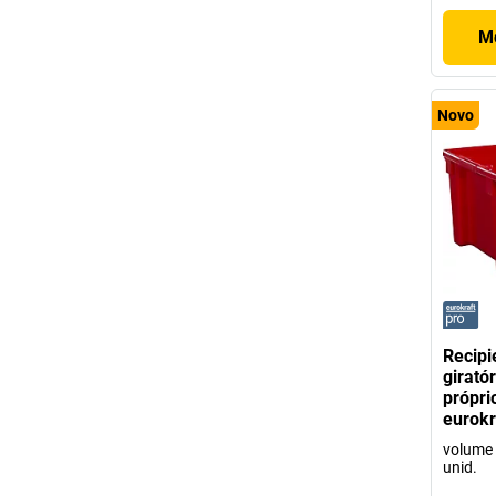
Mo
Novo
Recipi
girató
própri
eurokr
volume 
unid.