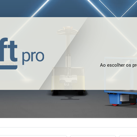
Ao escolher os p
empresa. Está e
opções de indi
garantia incompar
caminho de um