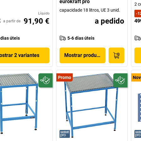
eurokraft pro
2 
capacidade 18 litros, UE 3 unid.
Líquido
-
1
91,90 €
a pedido
€
49
a partir de
 dias úteis
5-6 dias úteis
strar 2 variantes
Mostrar produto
Promo
Nov