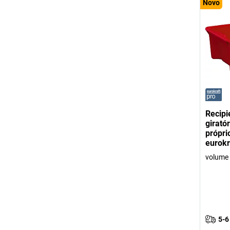
Novo
Recipi
girató
própri
eurokr
volume 
5-6