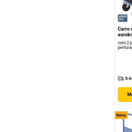
Carro 
eurokr
com 2 p
perfura
5-6
Mo
Novo