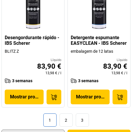
Desengordurante rápido -
Detergente espumante
IBS Scherer
EASYCLEAN - IBS Scherer
BLITZ Z
embalagem de 12 latas
Líquido
Líquido
83,90 €
83,90 €
13,98 €
/
l
13,98 €
/
l
3 semanas
3 semanas
Mostrar produto
Mostrar produto
1
2
3