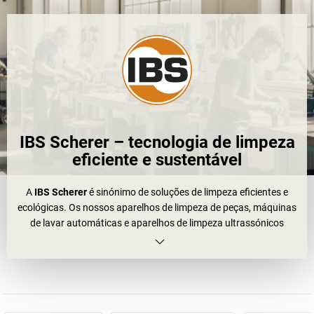
IBS Scherer – tecnologia de limpeza
eficiente e sustentável
A
IBS Scherer
é sinónimo de soluções de limpeza eficientes e
ecológicas. Os nossos aparelhos de limpeza de peças, máquinas
de lavar automáticas e aparelhos de limpeza ultrassónicos
oferecem uma limpeza personalizada, complementada por
agentes de limpeza especiais, conceitos de reciclagem inovadores,
sprays técnicos e produtos de manutenção.
Oferecemos
qualidade de marca Made in Germany
e
combinamos produtos, consultoria e assistência técnica num