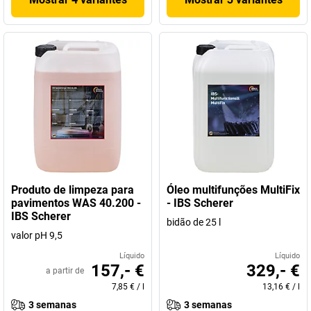
Produto de limpeza para
Óleo multifunções MultiFix
pavimentos WAS 40.200 -
- IBS Scherer
IBS Scherer
bidão de 25 l
valor pH 9,5
Líquido
Líquido
157,- €
329,- €
a partir de
7,85 €
/
l
13,16 €
/
l
3 semanas
3 semanas