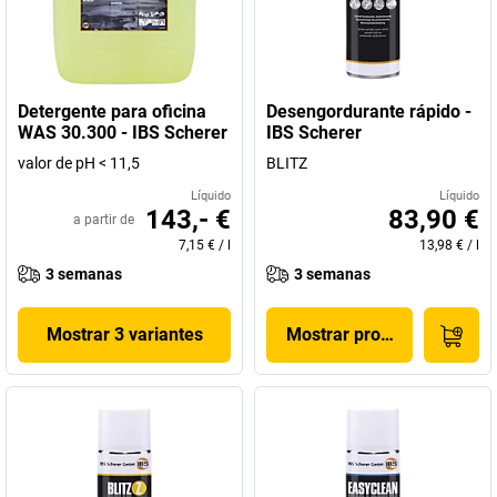
Detergente para oficina
Desengordurante rápido -
WAS 30.300 - IBS Scherer
IBS Scherer
valor de pH < 11,5
BLITZ
Líquido
Líquido
143,- €
83,90 €
a partir de
7,15 €
/
l
13,98 €
/
l
3 semanas
3 semanas
Mostrar 3 variantes
Mostrar produto