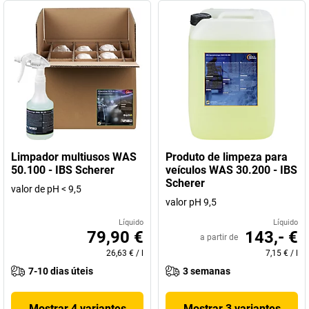
Limpador multiusos WAS
Produto de limpeza para
50.100 - IBS Scherer
veículos WAS 30.200 - IBS
Scherer
valor de pH < 9,5
valor pH 9,5
Líquido
Líquido
79,90 €
143,- €
a partir de
26,63 €
/
l
7,15 €
/
l
7-10 dias úteis
3 semanas
Mostrar 4 variantes
Mostrar 3 variantes