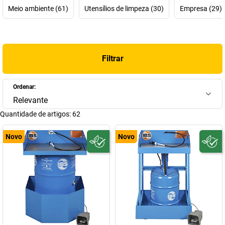
único local. Com soluções que poupam recursos, garantimos a
Meio ambiente (61)
Utensílios de limpeza (30)
Empresa (29)
máxima limpeza e segurança. Como parceiro de confiança para a
indústria e oficinas em toda a Europa, somos sinónimo de limpeza
segura, sustentável e potente.
Filtrar
Ordenar:
Relevante
Quantidade de artigos:
62
Novo
Novo