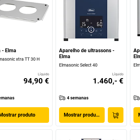
 - Elma
Aparelho de ultrassons -
Ap
Elma
El
masonic xtra TT 30 H
Elmasonic Select 40
Elm
Líquido
Líquido
94,90 €
1.460,- €
emanas
4 semanas
Mostrar produto
Mostrar produto