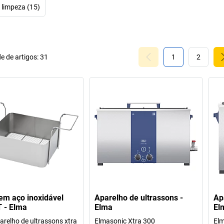
adequados da 
e limpeza (15)
aparelhos de lim
com um proces
esforço manua
superfície eleva
e de artigos:
31
1
2
Além disso,
em aço inoxidável
Aparelho de ultrassons -
Ap
T - Elma
Elma
El
arelho de ultrassons xtra
Elmasonic Xtra 300
Elm