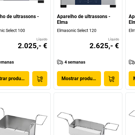
ho de ultrassons -
Aparelho de ultrassons -
Ap
Elma
El
ic Select 100
Elmasonic Select 120
Elm
Líquido
Líquido
2.025,- €
2.625,- €
emanas
4 semanas
rar produto
Mostrar produto