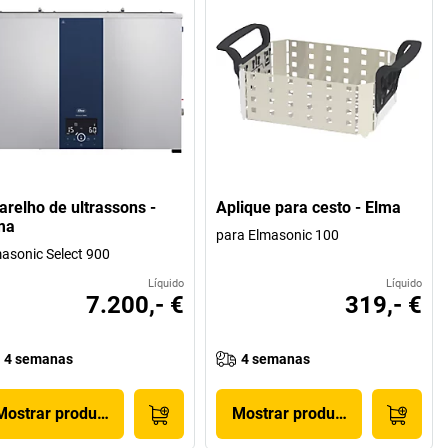
arelho de ultrassons -
Aplique para cesto - Elma
ma
para Elmasonic 100
asonic Select 900
Líquido
Líquido
7.200,- €
319,- €
4 semanas
4 semanas
Mostrar produto
Mostrar produto