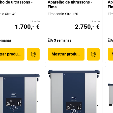
ho de ultrassons -
Aparelho de ultrassons -
Ap
Elma
El
ic Xtra 40
Elmasonic Xtra 120
Elm
Líquido
Líquido
1.700,- €
2.750,- €
emanas
3 semanas
rar produto
Mostrar produto