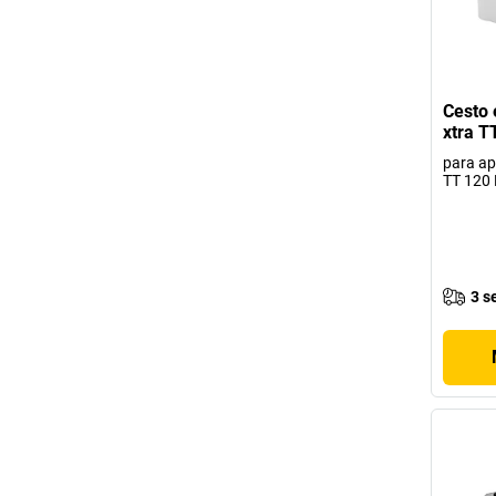
Cesto 
xtra T
para ap
TT 120
3 s