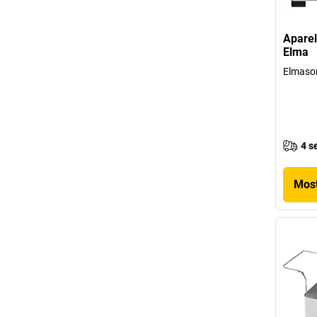
Aparel
Elma
Elmason
4 s
Most