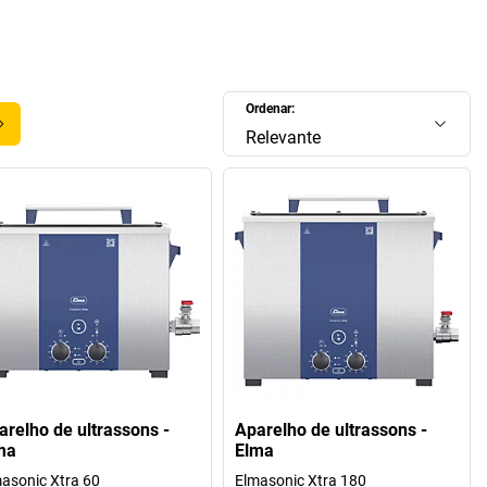
Elma – nas versões alcalina, ácida ou neutra. Com os
peza ultrassónicos, é possível efetuar uma limpeza precisa
so de limpeza automático, poupando tempo de limpeza,
l e custos. Ao mesmo tempo, obtém uma qualidade de
da e profunda em termos de poros – sem riscar, escovar ou
Ordenar:
raspar.
Relevante
 o conceito de limpeza da Elma também é ecológico!
arelho de ultrassons -
Aparelho de ultrassons -
ma
Elma
asonic Xtra 60
Elmasonic Xtra 180