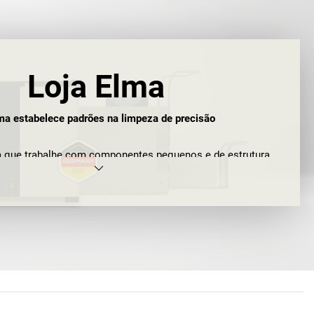
Loja Elma
ma estabelece padrões na limpeza de precisão
 que trabalhe com componentes pequenos e de estrutura
morosa é a limpeza profissional. É ótimo poder recomendar
eiro, a empresa Elma Schmiedbauer GmbH: a Elma é um
pesado entre os fabricantes de equipamentos de limpeza e
cipalmente em áreas profissionais de esterilização, como
dicos, laboratórios dentários, hospitais, mas também na
utica e espacial ou na indústria eletrónica e metalúrgica.
rodutos para tecnologia médica, fotónica e eletrónica, a
 fabrica relógios e joias, bem como peças de precisão.
, também pode obter os produtos de limpeza químicos