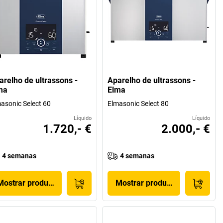
arelho de ultrassons -
Aparelho de ultrassons -
ma
Elma
asonic Select 60
Elmasonic Select 80
Líquido
Líquido
1.720,- €
2.000,- €
4 semanas
4 semanas
Mostrar produto
Mostrar produto