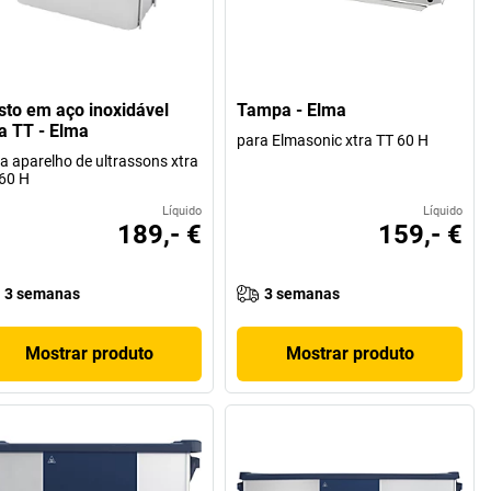
sto em aço inoxidável
Tampa - Elma
ra TT - Elma
para Elmasonic xtra TT 60 H
a aparelho de ultrassons xtra
60 H
Líquido
Líquido
189,- €
159,- €
3 semanas
3 semanas
Mostrar produto
Mostrar produto