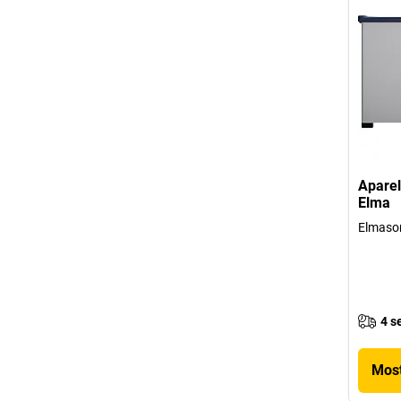
Aparel
Elma
Elmason
4 s
Most