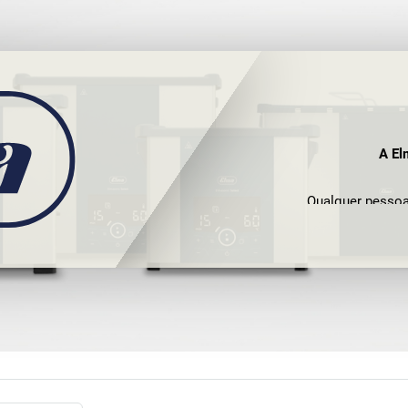
A El
Qualquer pessoa
fina sabe o quão 
o nosso parc
verdadeiro peso 
destaca-se prin
consultórios mé
indústria aeroná
Para além de p
empresa também
Naturalmente