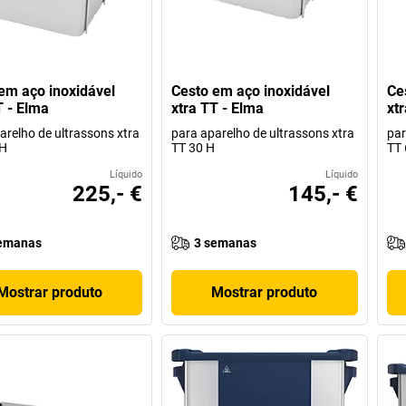
em aço inoxidável
Cesto em aço inoxidável
Ce
T - Elma
xtra TT - Elma
xt
arelho de ultrassons xtra
para aparelho de ultrassons xtra
par
 H
TT 30 H
TT 
Líquido
Líquido
225,- €
145,- €
emanas
3 semanas
Mostrar produto
Mostrar produto