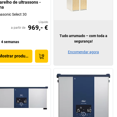
arelho de ultrassons -
ma
asonic Select 30
Líquido
969,- €
a partir de
Tudo arrumado – com toda a
segurança!
4 semanas
Encomendar agora
Mostrar produto