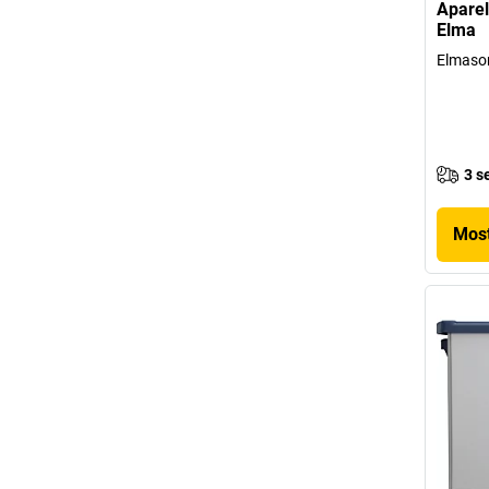
Aparel
Elma
Elmason
3 s
Most