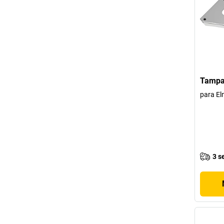
Tampa
para El
3 s