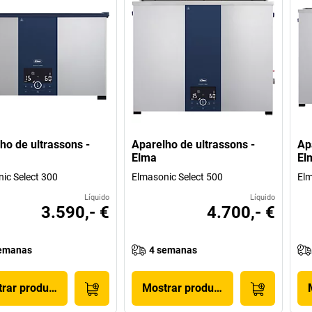
ho de ultrassons -
Aparelho de ultrassons -
Ap
Elma
El
ic Select 300
Elmasonic Select 500
Elm
Líquido
Líquido
3.590,- €
4.700,- €
emanas
4 semanas
rar produto
Mostrar produto