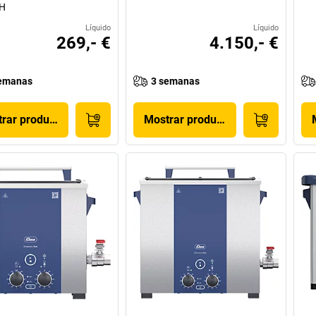
 H
Líquido
Líquido
269,- €
4.150,- €
emanas
3 semanas
rar produto
Mostrar produto