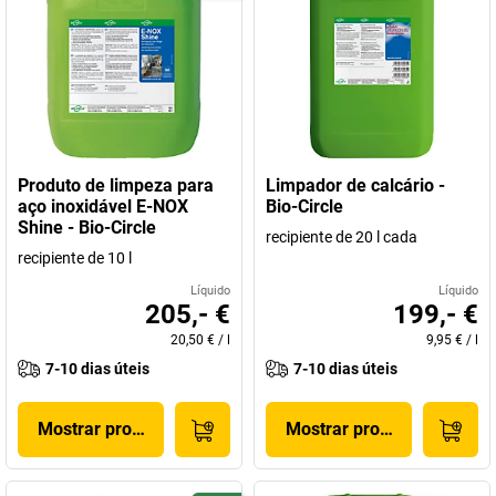
Produto de limpeza para
Limpador de calcário -
aço inoxidável E-NOX
Bio-Circle
Shine - Bio-Circle
recipiente de 20 l cada
recipiente de 10 l
Líquido
Líquido
205,- €
199,- €
20,50 €
/
l
9,95 €
/
l
7-10 dias úteis
7-10 dias úteis
Mostrar produto
Mostrar produto