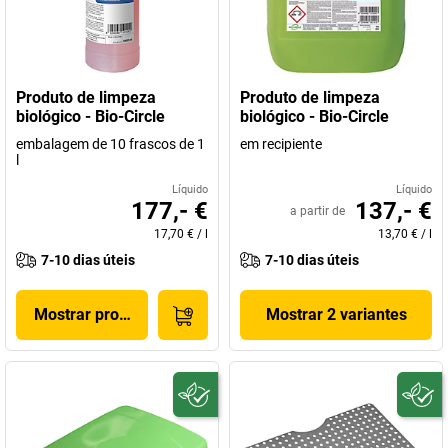
Produto de limpeza
Produto de limpeza
biológico - Bio-Circle
biológico - Bio-Circle
embalagem de 10 frascos de 1
em recipiente
l
Líquido
Líquido
177,- €
137,- €
a partir de
17,70 €
/
l
13,70 €
/
l
7-10 dias úteis
7-10 dias úteis
Mostrar produto
Mostrar 2 variantes