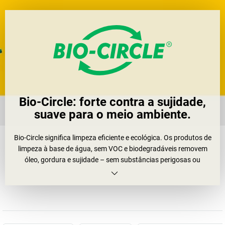
Bio-Circle: forte contra a sujidade,
suave para o meio ambiente.
Bio-Circle significa limpeza eficiente e ecológica. Os produtos de
limpeza à base de água, sem VOC e biodegradáveis removem
óleo, gordura e sujidade – sem substâncias perigosas ou
produtos químicos agressivos. A fórmula especial garante uma
eficácia duradoura. Isso protege o meio ambiente, diminui os
custos e reduz os resíduos.
Quem muda não se arrepende. Está
pronto para a mudança?