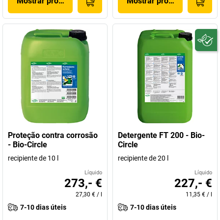
Mostrar produto
Mostrar produto
Proteção contra corrosão
Detergente FT 200 - Bio-
- Bio-Circle
Circle
recipiente de 10 l
recipiente de 20 l
Líquido
Líquido
273,- €
227,- €
27,30 €
/
l
11,35 €
/
l
7-10 dias úteis
7-10 dias úteis