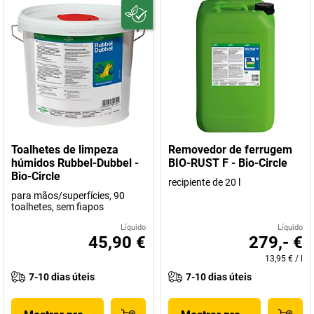
Toalhetes de limpeza
Removedor de ferrugem
húmidos Rubbel-Dubbel -
BIO-RUST F - Bio-Circle
Bio-Circle
recipiente de 20 l
para mãos/superfícies, 90
toalhetes, sem fiapos
Líquido
Líquido
45,90 €
279,- €
13,95 €
/
l
7-10 dias úteis
7-10 dias úteis