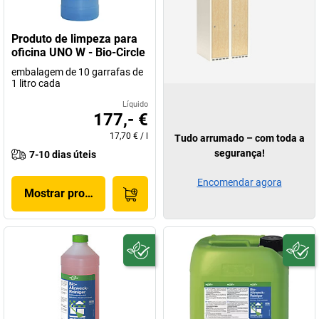
Produto de limpeza para
oficina UNO W - Bio-Circle
embalagem de 10 garrafas de
1 litro cada
Líquido
177,- €
17,70 €
/
l
Tudo arrumado – com toda a
segurança!
7-10 dias úteis
Encomendar agora
Mostrar produto