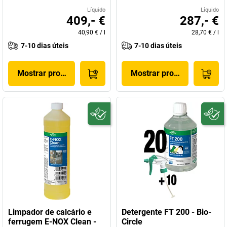
Líquido
Líquido
409,- €
287,- €
40,90 €
/
l
28,70 €
/
l
7-10 dias úteis
7-10 dias úteis
Mostrar produto
Mostrar produto
Limpador de calcário e
Detergente FT 200 - Bio-
ferrugem E-NOX Clean -
Circle