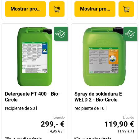
Mostrar produto
Mostrar produto
Detergente FT 400 - Bio-
Spray de soldadura E-
Circle
WELD 2 - Bio-Circle
recipiente de 20 l
recipiente de 10 l
Líquido
Líquido
299,- €
119,90 €
14,95 €
/
l
11,99 €
/
l