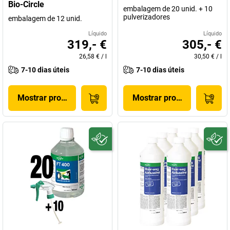
Bio-Circle
embalagem de 20 unid. + 10
pulverizadores
embalagem de 12 unid.
Líquido
Líquido
319,- €
305,- €
26,58 €
/
l
30,50 €
/
l
7-10 dias úteis
7-10 dias úteis
Mostrar produto
Mostrar produto