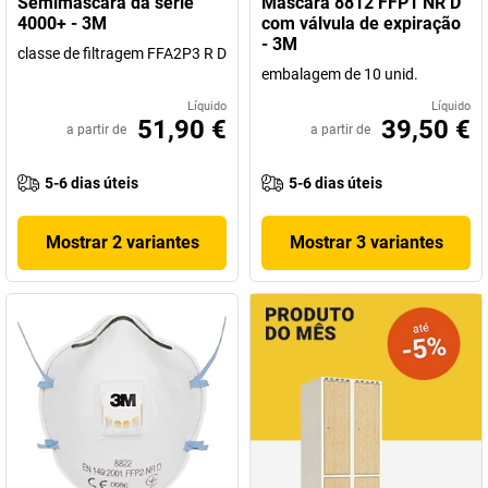
Semimáscara da série
Máscara 8812 FFP1 NR D
3M? Então encontrará uma grande seleção na nossa gama de
4000+ - 3M
com válvula de expiração
produtos. Esperamos que goste de os descobrir!
- 3M
classe de filtragem FFA2P3 R D
embalagem de 10 unid.
Líquido
Líquido
51,90 €
39,50 €
a partir de
a partir de
5-6 dias úteis
5-6 dias úteis
Mostrar 2 variantes
Mostrar 3 variantes