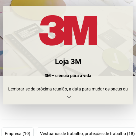
Loja 3M
3M – ciência para a vida
Lembrar-se da próxima reunião, a data para mudar os pneus ou
dos vocábulos ao aprender línguas. O que não esqueceríamos se
não fosse um dos produtos mais conhecidos da 3M: os post-its
coloridos e autoadesivos. No entanto, algumas pessoas têm
estado dispostas a enviar as inovações do grupo que operam à
escala mundial para a lua. Porquê? Naturalmente, não pela razão
que inicialmente se poderia suspeitar. Mas antes por causa das
Empresa (19)
Vestuários de trabalho, proteções de trabalho (18)
tecnologias subjacentes com as quais a 3M fez um grande nome.