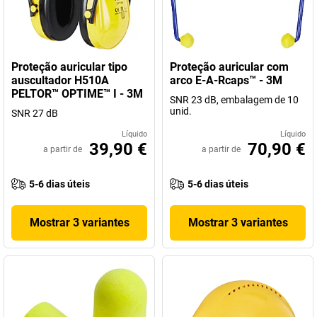
Proteção auricular tipo
Proteção auricular com
auscultador H510A
arco E-A-Rcaps™ - 3M
PELTOR™ OPTIME™ I - 3M
SNR 23 dB, embalagem de 10
unid.
SNR 27 dB
Líquido
Líquido
39,90 €
70,90 €
a partir de
a partir de
5-6 dias úteis
5-6 dias úteis
Mostrar 3 variantes
Mostrar 3 variantes