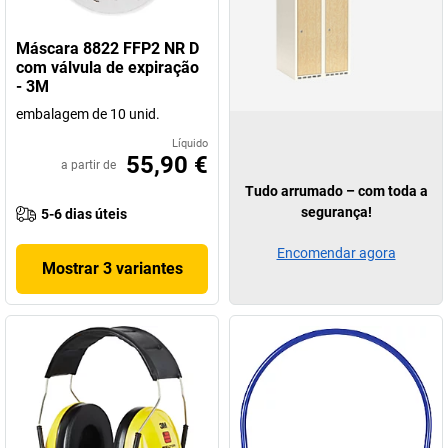
Máscara 8822 FFP2 NR D
com válvula de expiração
- 3M
embalagem de 10 unid.
Líquido
55,90 €
a partir de
Tudo arrumado – com toda a
segurança!
5-6 dias úteis
Encomendar agora
Mostrar 3 variantes