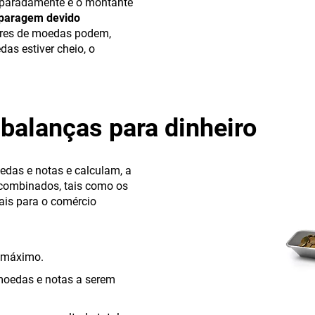
eparadamente e o montante
paragem devido
ores de moedas podem,
as estiver cheio, o
balanças para dinheiro
das e notas e calculam, a
s combinados, tais como os
eais para o comércio
 máximo.
moedas e notas a serem