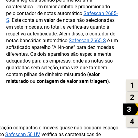
caraterística. Um maior âmbito é proporcionado
pelo contador de notas automático
Safescan 2685-
S
. Este conta um
valor
de notas não selecionadas
em sete moedas, no total, e verifica-as quanto à
respetiva autenticidade. Além disso, o contador de
notas bancárias automático
Safescan 2665-S
é um
sofisticado aparelho “All-in-one” para dez moedas
diferentes. Os dois aparelhos são especialmente
adequados para as empresas, onde as notas são
guardadas sem seleção, uma vez que também
contam pilhas de dinheiro misturado (
valor
misturado
ou
contagem de valor sem triagem
).
1
2
3
4
erificação compactos e móveis quase não ocupam espaço
lso
Safescan 50 UV
, verifica as caraterísticas de