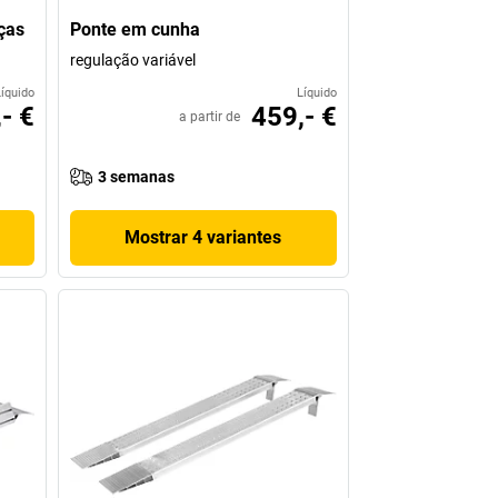
ças
Ponte em cunha
regulação variável
Líquido
Líquido
- €
459,- €
a partir de
3 semanas
Mostrar 4 variantes