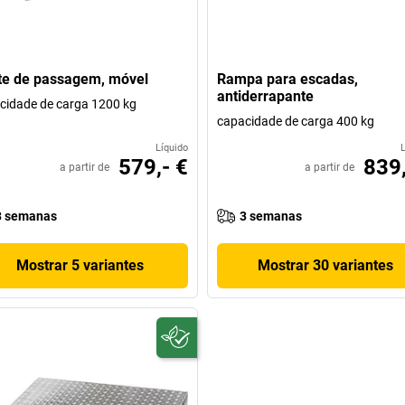
te de passagem, móvel
Rampa para escadas,
antiderrapante
cidade de carga 1200 kg
capacidade de carga 400 kg
Líquido
579,- €
839,
a partir de
a partir de
3 semanas
3 semanas
Mostrar 5 variantes
Mostrar 30 variantes