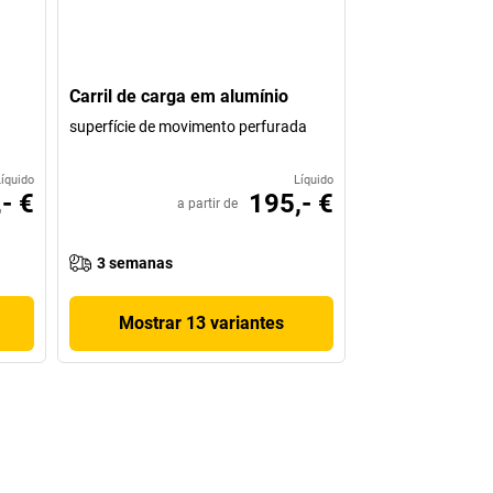
Carril de carga em alumínio
superfície de movimento perfurada
Líquido
Líquido
- €
195,- €
a partir de
3 semanas
Mostrar 13 variantes