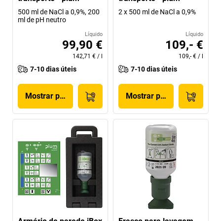
500 ml de NaCl a 0,9%, 200
2 x 500 ml de NaCl a 0,9%
ml de pH neutro
Líquido
Líquido
99,90 €
109,- €
142,71 €
/
l
109,- €
/
l
7-10 dias úteis
7-10 dias úteis
Mostrar produto
Mostrar produto