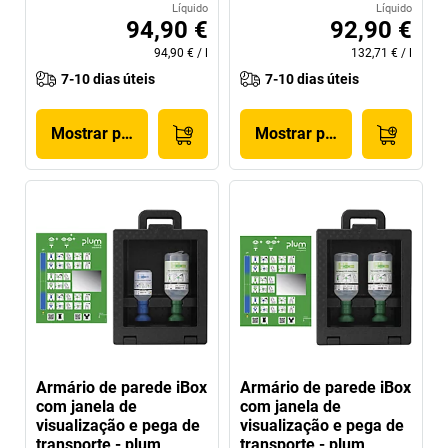
Líquido
Líquido
94,90 €
92,90 €
94,90 €
/
l
132,71 €
/
l
7-10 dias úteis
7-10 dias úteis
Mostrar produto
Mostrar produto
Armário de parede iBox
Armário de parede iBox
com janela de
com janela de
visualização e pega de
visualização e pega de
transporte - plum
transporte - plum