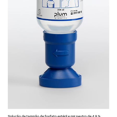
Solução de tampão de fosfato estéril e pH neutro de 4,9 %