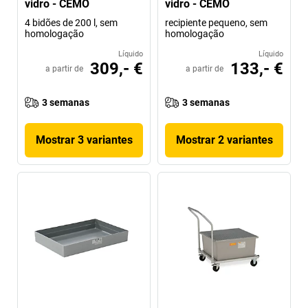
vidro - CEMO
vidro - CEMO
4 bidões de 200 l, sem
recipiente pequeno, sem
homologação
homologação
Líquido
Líquido
309,- €
133,- €
a partir de
a partir de
3 semanas
3 semanas
Mostrar 3 variantes
Mostrar 2 variantes