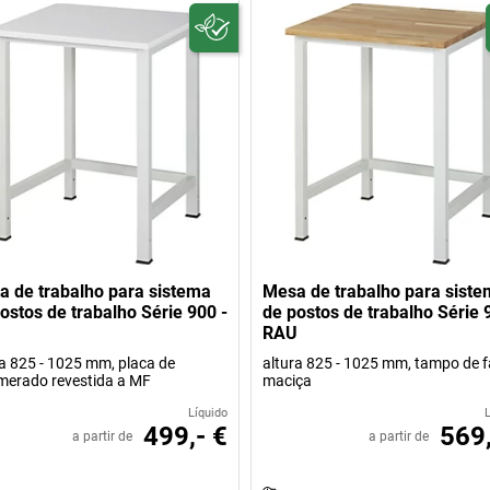
 de trabalho para sistema
Mesa de trabalho para sist
ostos de trabalho Série 900 -
de postos de trabalho Série 
U
RAU
ra 825 - 1025 mm, placa de
altura 825 - 1025 mm, tampo de f
merado revestida a MF
maciça
Líquido
499,- €
569,
a partir de
a partir de