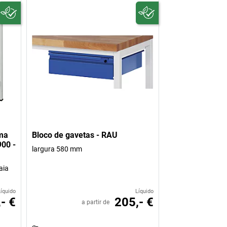
ema
Bloco de gavetas - RAU
900 -
largura 580 mm
aia
Líquido
Líquido
- €
205,- €
a partir de