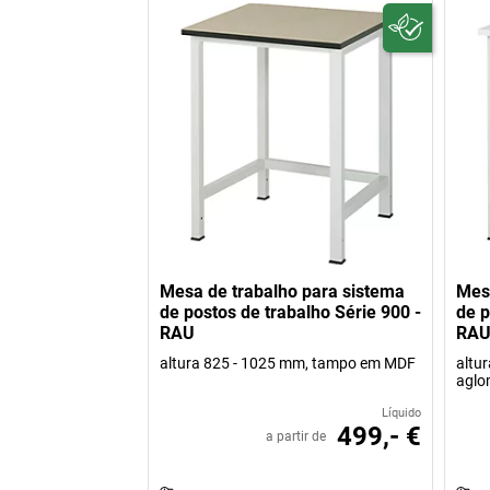
Mesa de trabalho para sistema
Mesa
de postos de trabalho Série 900 -
de p
RAU
RA
altura 825 - 1025 mm, tampo em MDF
altu
aglo
Líquido
499,- €
a partir de