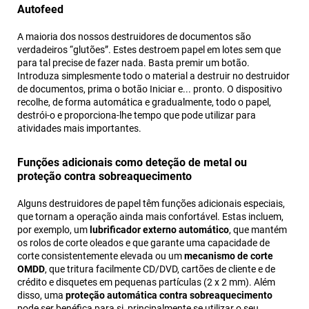
Autofeed
A maioria dos nossos destruidores de documentos são
verdadeiros “glutões”. Estes destroem papel em lotes sem que
para tal precise de fazer nada. Basta premir um botão.
Introduza simplesmente todo o material a destruir no destruidor
de documentos, prima o botão Iniciar e... pronto. O dispositivo
recolhe, de forma automática e gradualmente, todo o papel,
destrói-o e proporciona-lhe tempo que pode utilizar para
atividades mais importantes.
Funções adicionais como deteção de metal ou
proteção contra sobreaquecimento
Alguns destruidores de papel têm funções adicionais especiais,
que tornam a operação ainda mais confortável. Estas incluem,
por exemplo, um
lubrificador externo automático
, que mantém
os rolos de corte oleados e que garante uma capacidade de
corte consistentemente elevada ou um
mecanismo de corte
OMDD
, que tritura facilmente CD/DVD, cartões de cliente e de
crédito e disquetes em pequenas partículas (2 x 2 mm). Além
disso, uma
proteção automática contra sobreaquecimento
pode ser benéfica para si, principalmente se utilizar o seu