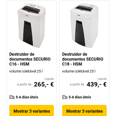
Destruidor de
Destruidor de
documentos SECURIO
documentos SECURIO
C16 - HSM
C18 - HSM
volume coletável 25 l
volume coletável 25 l
Líquido
Líquido
265,- €
439,- €
a partir de
a partir de
5-6 dias úteis
5-6 dias úteis
Mostrar 3 variantes
Mostrar 3 variantes