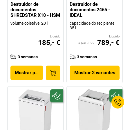
Destruidor de
Destruidor de
documentos
documentos 2465 -
SHREDSTAR X10 - HSM
IDEAL
volume coletável 20 l
capacidade do recipiente
35 l
Líquido
Líquido
185,- €
789,- €
a partir de
3 semanas
3 semanas
Mostrar produto
Mostrar 3 variantes