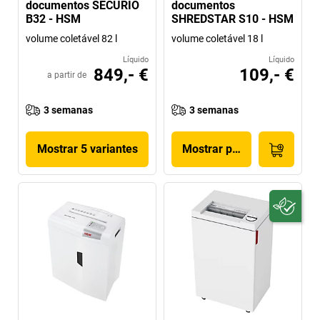
documentos SECURIO
documentos
B32 - HSM
SHREDSTAR S10 - HSM
volume coletável 82 l
volume coletável 18 l
Líquido
Líquido
849,- €
109,- €
a partir de
3 semanas
3 semanas
Mostrar 5 variantes
Mostrar produto