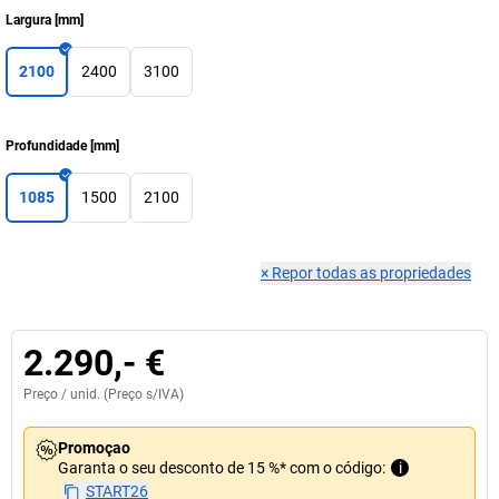
Largura
[
mm
]
2100
2400
3100
Profundidade
[
mm
]
1085
1500
2100
×
Repor todas as propriedades
2.290,- €
Preço /
unid.
(Preço s/IVA)
Promoçao
Garanta o seu desconto de 15 %* com o código:
i
START26