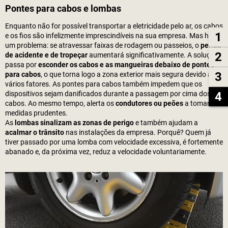
Pontes para cabos e lombas
Enquanto não for possível transportar a eletricidade pelo ar, os cabos
1
e os fios são infelizmente imprescindíveis na sua empresa. Mas há
um problema: se atravessar faixas de rodagem ou passeios, o
perigo
2
de acidente e de tropeçar
aumentará significativamente. A solução
passa por
esconder os cabos e as mangueiras debaixo de pontes
3
para cabos
, o que torna logo a zona exterior mais segura devido a
vários fatores. As pontes para cabos também impedem que os
4
dispositivos sejam danificados durante a passagem por cima dos
cabos. Ao mesmo tempo, alerta os
condutores ou peões
a tomarem
medidas prudentes.
As
lombas sinalizam as zonas de perigo
e também ajudam a
acalmar o trânsito
nas instalações da empresa. Porquê? Quem já
tiver passado por uma lomba com velocidade excessiva, é fortemente
abanado e, da próxima vez, reduz a velocidade voluntariamente.